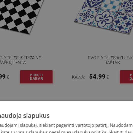
 PLYTELĖS ĮSTRIŽAINĖ
PVC PLYTELĖS AZULEJ
ŠAŠKIŲ LENTA
RAŠTAS
PIRKTI
P
99
54.99
€
KAINA:
€
DABAR
D
 naudoja slapukus
naudojami slapukai, siekiant pagerinti vartotojo patirtį. Naudoda
inkate su visais slapukais pagal mūsų slapukų politiką.
Skaityti dau