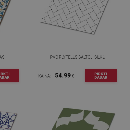
KAS
PVC PLYTELĖS BALTOJI SILKĖ
IRKTI
PIRKTI
54.99
KAINA:
€
ABAR
DABAR