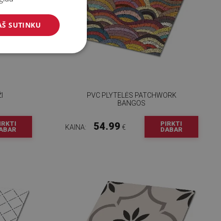
AŠ SUTINKU
I
PVC PLYTELĖS PATCHWORK
BANGOS
IRKTI
PIRKTI
54.99
KAINA:
€
ABAR
DABAR