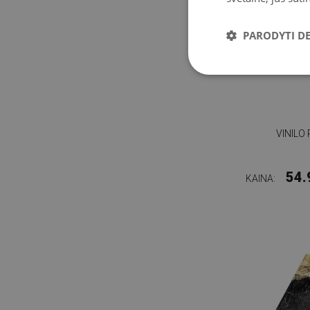
PARODYTI D
VINILO
54.
KAINA: