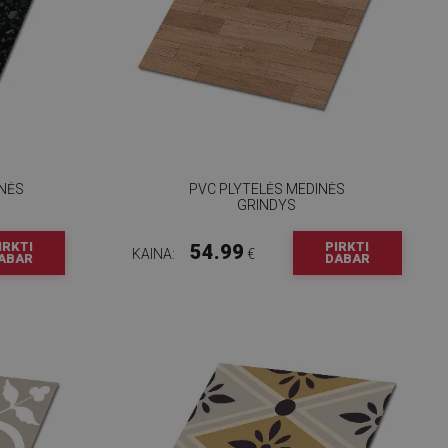
INĖS
PVC PLYTELĖS MEDINĖS
GRINDYS
IRKTI
PIRKTI
54.99
KAINA:
€
ABAR
DABAR