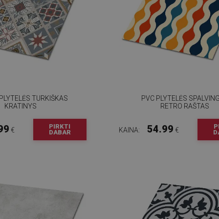
 PLYTELĖS TURKIŠKAS
PVC PLYTELĖS SPALVIN
KRATINYS
RETRO RAŠTAS
PIRKTI
P
99
54.99
€
KAINA:
€
DABAR
D