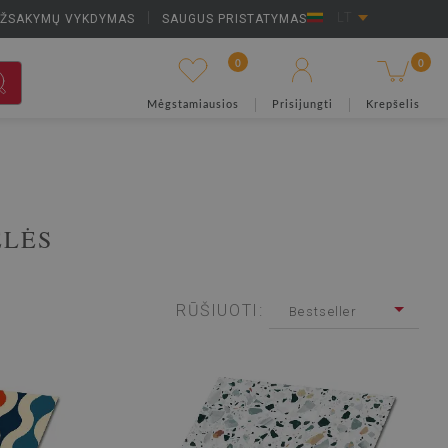
UŽSAKYMŲ VYKDYMAS
|
SAUGUS PRISTATYMAS
LT
0
0
Mėgstamiausios
Prisijungti
Krepšelis
ELĖS
RŪŠIUOTI:
Bestseller