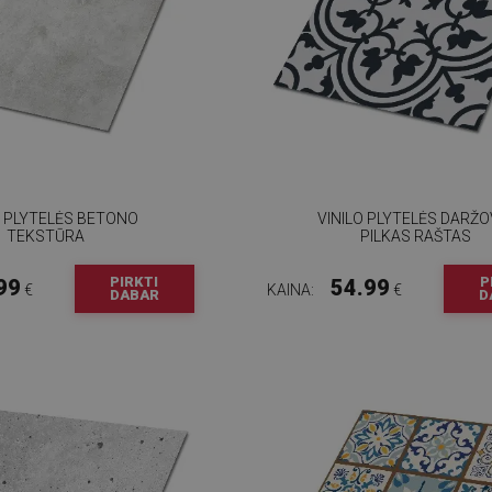
O PLYTELĖS BETONO
VINILO PLYTELĖS DARŽO
TEKSTŪRA
PILKAS RAŠTAS
PIRKTI
P
99
54.99
€
KAINA:
€
DABAR
D