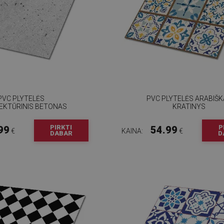
PVC PLYTELĖS
PVC PLYTELĖS ARABIŠ
EKTŪRINIS BETONAS
KRATINYS
PIRKTI
P
99
54.99
€
KAINA:
€
DABAR
D