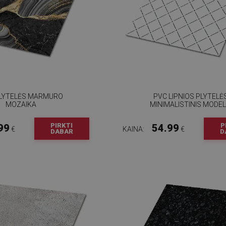
PLYTELĖS MARMURO
PVC LIPNIOS PLYTELĖ
MOZAIKA
MINIMALISTINIS MODEL
PIRKTI
P
99
54.99
€
KAINA:
€
DABAR
D