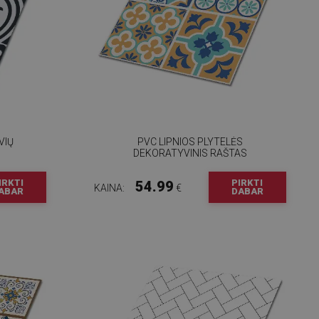
VIŲ
PVC LIPNIOS PLYTELĖS
DEKORATYVINIS RAŠTAS
IRKTI
PIRKTI
54.99
KAINA:
€
ABAR
DABAR