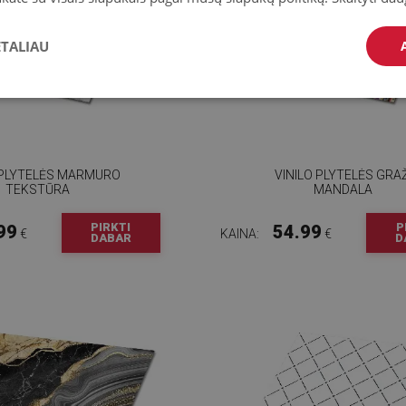
ETALIAU
 PLYTELĖS MARMURO
VINILO PLYTELĖS GRAŽ
TEKSTŪRA
MANDALA
PIRKTI
P
99
54.99
€
KAINA:
€
DABAR
D