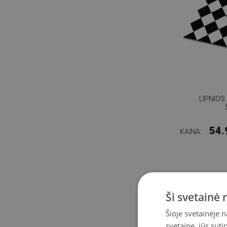
LIPNIOS
54.
KAINA:
Ši svetainė
Šioje svetainėje 
svetaine, jūs sut