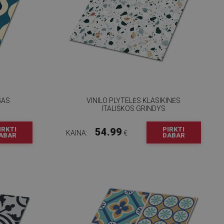
GAS
VINILO PLYTELĖS KLASIKINĖS
ITALIŠKOS GRINDYS
IRKTI
PIRKTI
54.99
KAINA:
€
ABAR
DABAR