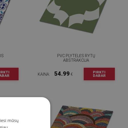
OS
PVC PLYTELĖS RYTŲ
ABSTRAKCIJA
IRKTI
PIRKTI
54.99
KAINA:
€
ABAR
DABAR
miesi mūsų
giau