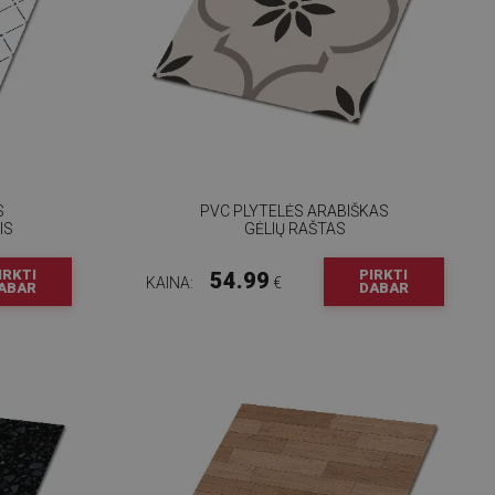
S
PVC PLYTELĖS ARABIŠKAS
IS
GĖLIŲ RAŠTAS
IRKTI
PIRKTI
54.99
KAINA:
€
ABAR
DABAR