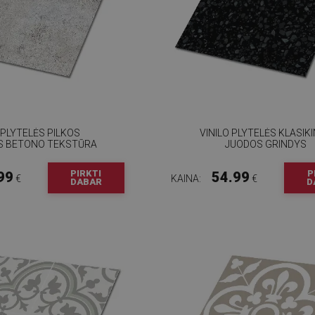
 PLYTELĖS PILKOS
VINILO PLYTELĖS KLASIK
S BETONO TEKSTŪRA
JUODOS GRINDYS
PIRKTI
P
99
54.99
€
KAINA:
€
DABAR
D