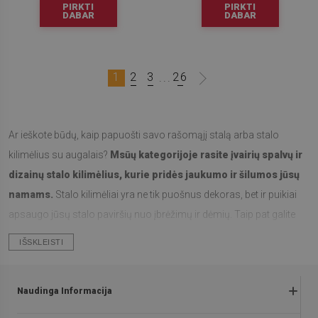
PIRKTI
PIRKTI
DABAR
DABAR
1
2
3
26
...
Ar ieškote būdų, kaip papuošti savo rašomąjį stalą arba stalo
kilimėlius su augalais?
Msūų kategorijoje rasite įvairių spalvų ir
dizainų stalo kilimėlius, kurie pridės jaukumo ir šilumos jūsų
namams.
Stalo kilimėliai yra ne tik puošnus dekoras, bet ir puikiai
apsaugo jūsų stalo paviršių nuo įbrėžimų ir dėmių. Taip pat galite
rasti įvairius rašomojo stalo patiesalus su meškiukų, gėlių ar kitų
IŠSKLEISTI
augalų motyvais, kurie ne tik suteiks jaukumo jūsų darbo vietoje, bet
ir padės išlaikyti stalo paviršių švarų. Pažvelkite į mūsų asortimentą
Naudinga Informacija
ir raskite idealų stalo kilimėlį ar rašomojo stalo patiesalą savo
namams!