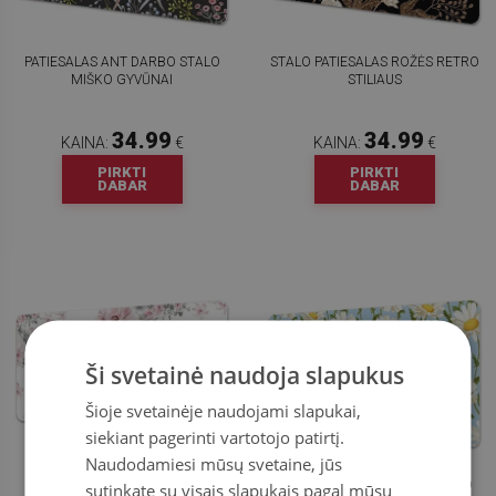
PATIESALAS ANT DARBO STALO
STALO PATIESALAS ROŽĖS RETRO
MIŠKO GYVŪNAI
STILIAUS
34.99
34.99
KAINA:
€
KAINA:
€
PIRKTI
PIRKTI
DABAR
DABAR
Ši svetainė naudoja slapukus
Šioje svetainėje naudojami slapukai,
siekiant pagerinti vartotojo patirtį.
Naudodamiesi mūsų svetaine, jūs
STALO KILIMĖLIS GĖLĖS
PATIESALAS ANT DARBO STALO
sutinkate su visais slapukais pagal mūsų