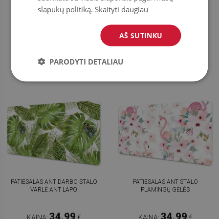
RAMUNĖLIŲ ŽIEDAI
slapukų politiką.
Skaityti daugiau
34.99
34.99
KAINA:
€
KAINA:
€
AŠ SUTINKU
PIRKTI
PIRKTI
DABAR
DABAR
PARODYTI DETALIAU
PATIESALAS ANT DARBO STALO
PATIESALAS ANT STALO
VARLĖ ANT LAPO
FLAMINGŲ GĖLĖS
34.99
34.99
KAINA:
€
KAINA:
€