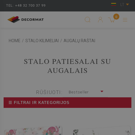
LT
TEL: +48 32 700 37 99
0
HOME
/
STALO KILIMĖLIAI
/
AUGALŲ RAŠTAI
STALO PATIESALAI SU
AUGALAIS
RŪŠIUOTI:
Bestseller
☰ FILTRAI IR KATEGORIJOS