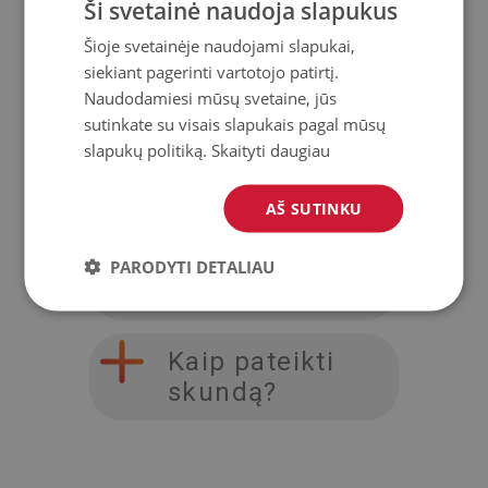
kaina?
Ši svetainė naudoja slapukus
Šioje svetainėje naudojami slapukai,
Ar galiu
siekiant pagerinti vartotojo patirtį.
užsisakyti
Naudodamiesi mūsų svetaine, jūs
sutinkate su visais slapukais pagal mūsų
siuntimą į
slapukų politiką.
Skaityti daugiau
užsienį?
AŠ SUTINKU
Ką daryti, jei
pakuotė ateis
PARODYTI DETALIAU
pažeista?
Kaip pateikti
skundą?