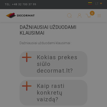
LT
TEL: +48 32 700 37 99
0
DAŽNIAUSIAI UŽDUODAMI
KLAUSIMAI
Dažniausiai užduodami klausimai :
Kokias prekes
siūlo
decormat.lt?
Kaip rasti
konkretų
vaizdą?