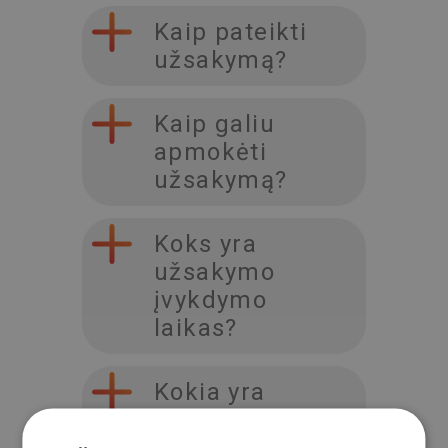
Kaip pateikti
užsakymą?
Kaip galiu
apmokėti
užsakymą?
Koks yra
užsakymo
įvykdymo
laikas?
Kokia yra
pristatymo