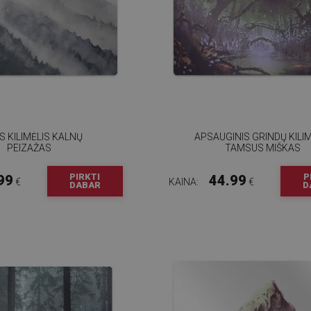
S KILIMĖLIS KALNŲ
APSAUGINIS GRINDŲ KILIM
PEIZAŽAS
TAMSUS MIŠKAS
PIRKTI
P
99
44.99
€
KAINA:
€
DABAR
D