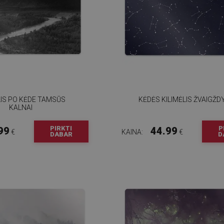
LIS PO KĖDE TAMSŪS
KĖDĖS KILIMĖLIS ŽVAIGŽ
KALNAI
PIRKTI
P
99
44.99
€
KAINA:
€
DABAR
D