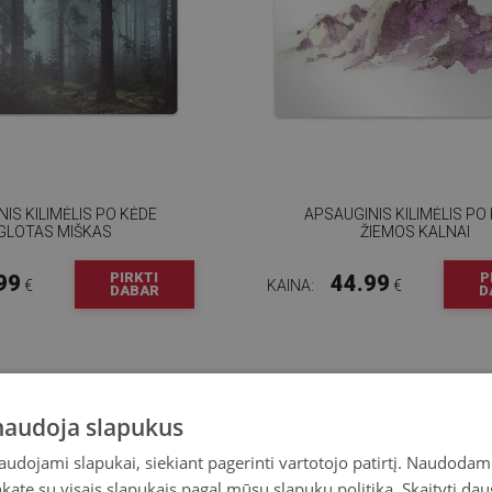
IS KILIMĖLIS PO KĖDE
APSAUGINIS KILIMĖLIS PO
GLOTAS MIŠKAS
ŽIEMOS KALNAI
PIRKTI
P
99
44.99
€
KAINA:
€
DABAR
D
 naudoja slapukus
naudojami slapukai, siekiant pagerinti vartotojo patirtį. Naudoda
inkate su visais slapukais pagal mūsų slapukų politiką.
Skaityti dau