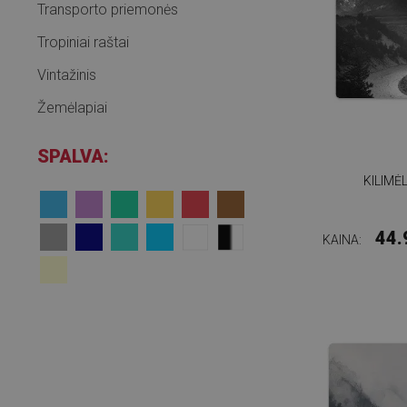
Transporto priemonės
Tropiniai raštai
Vintažinis
Žemėlapiai
SPALVA:
KILIMĖ
44.
KAINA: