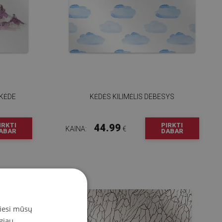
 KĖDE
KĖDĖS KILIMĖLIS DEBESYS
IRKTI
PIRKTI
44.99
KAINA:
€
ABAR
DABAR
miesi mūsų
giau