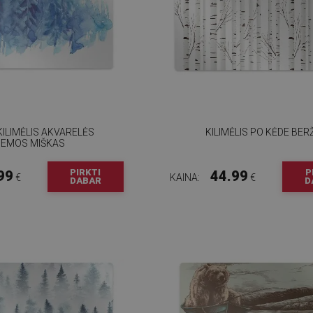
KILIMĖLIS AKVARELĖS
KILIMĖLIS PO KĖDE BER
IEMOS MIŠKAS
PIRKTI
P
99
44.99
€
KAINA:
€
DABAR
D