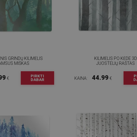
NIS GRINDŲ KILIMĖLIS
KILIMĖLIS PO KĖDE 3
AMSUS MIŠKAS
JUOSTELIŲ RAŠTAS
PIRKTI
P
99
44.99
€
KAINA:
€
DABAR
D