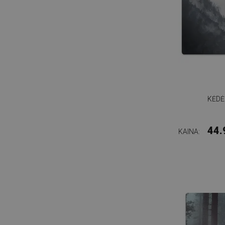
KĖDĖ
44.
KAINA: