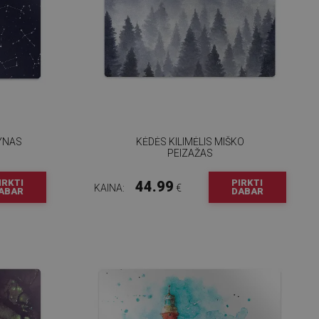
DYNAS
KĖDĖS KILIMĖLIS MIŠKO
PEIZAŽAS
IRKTI
PIRKTI
44.99
KAINA:
€
ABAR
DABAR