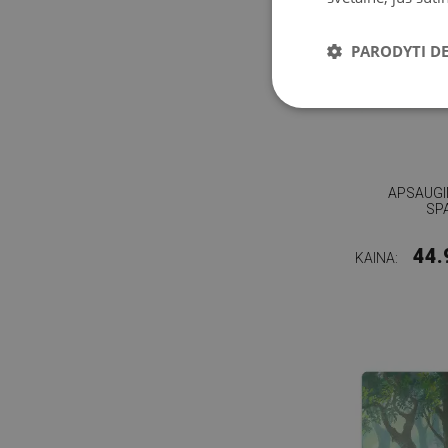
PARODYTI D
APSAUGIN
SP
44.
KAINA: