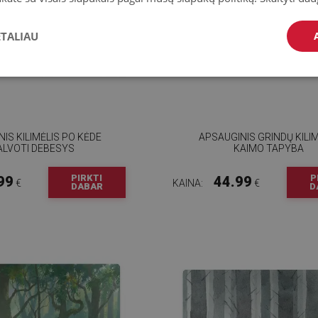
ETALIAU
IS KILIMĖLIS PO KĖDE
APSAUGINIS GRINDŲ KILIM
ALVOTI DEBESYS
KAIMO TAPYBA
PIRKTI
P
99
44.99
€
KAINA:
€
DABAR
D