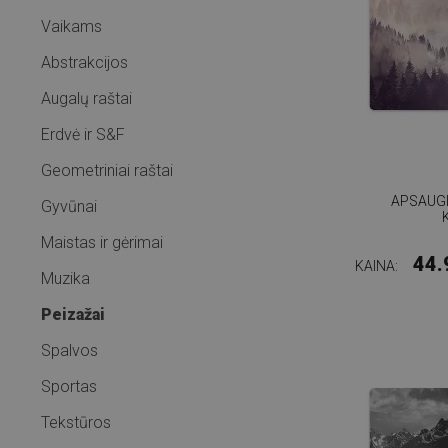
Vaikams
Abstrakcijos
Augalų raštai
Erdvė ir S&F
Geometriniai raštai
APSAUGI
Gyvūnai
Maistas ir gėrimai
44.
KAINA:
Muzika
Peizažai
Spalvos
Sportas
Tekstūros