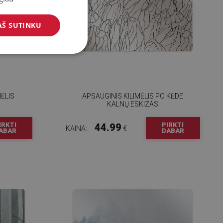
AŠ SUTINKU
ĖLIS
APSAUGINIS KILIMĖLIS PO KĖDE
KALNŲ ESKIZAS
IRKTI
PIRKTI
44.99
KAINA:
€
ABAR
DABAR