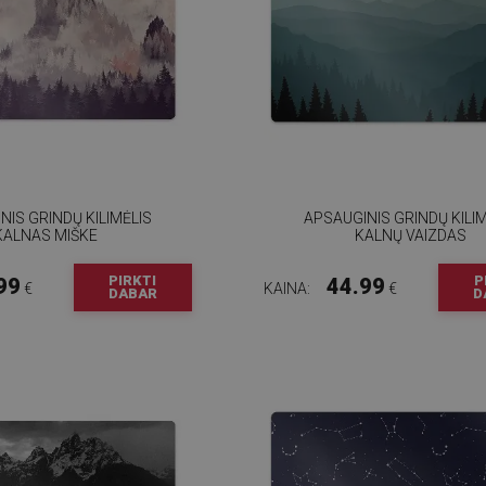
NIS GRINDŲ KILIMĖLIS
APSAUGINIS GRINDŲ KILIM
KALNAS MIŠKE
KALNŲ VAIZDAS
PIRKTI
P
99
44.99
€
KAINA:
€
DABAR
D