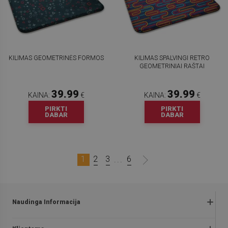
KILIMAS GEOMETRINĖS FORMOS
KILIMAS SPALVINGI RETRO
GEOMETRINIAI RAŠTAI
39.99
39.99
KAINA:
€
KAINA:
€
PIRKTI
PIRKTI
DABAR
DABAR
1
2
3
6
...
Naudinga Informacija
Grąžinimai ir skundai