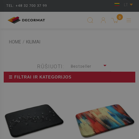
LT
TEL: +48 32 700 37 99
0
HOME
/
KILIMAI
RŪŠIUOTI:
Bestseller
☰ FILTRAI IR KATEGORIJOS