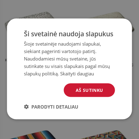
Ši svetainė naudoja slapukus
Šioje svetainėje naudojami slapukai,
siekiant pagerinti vartotojo patirtį.
Naudodamiesi mūsų svetaine, jūs
KILIMAS RAŠTAS SU TRIKAMPIAIS
KILIMAS KONCENTRIŠKI
sutinkate su visais slapukais pagal mūsų
APSKRITIMAI SU BANGUOTOMIS
LINIJOMIS
slapukų politiką.
Skaityti daugiau
39.99
39.99
KAINA:
€
KAINA:
€
AŠ SUTINKU
PIRKTI
PIRKTI
DABAR
DABAR
PARODYTI DETALIAU