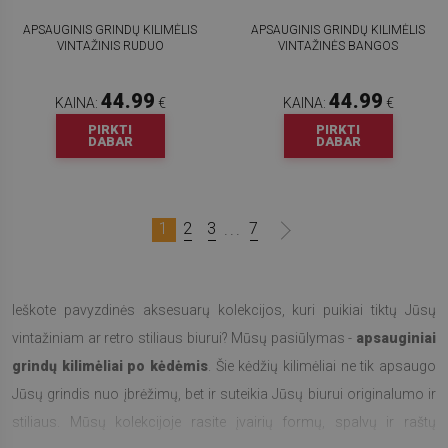
APSAUGINIS GRINDŲ KILIMĖLIS
APSAUGINIS GRINDŲ KILIMĖLIS
VINTAŽINIS RUDUO
VINTAŽINĖS BANGOS
44.99
44.99
KAINA:
€
KAINA:
€
PIRKTI
PIRKTI
DABAR
DABAR
1
2
3
7
...
Ieškote pavyzdinės aksesuarų kolekcijos, kuri puikiai tiktų Jūsų
vintažiniam ar retro stiliaus biurui? Mūsų pasiūlymas -
apsauginiai
grindų kilimėliai po kėdėmis
. Šie kėdžių kilimėliai ne tik apsaugo
Jūsų grindis nuo įbrėžimų, bet ir suteikia Jūsų biurui originalumo ir
stiliaus. Mūsų kolekcijoje rasite įvairių formų, spalvų ir raštų