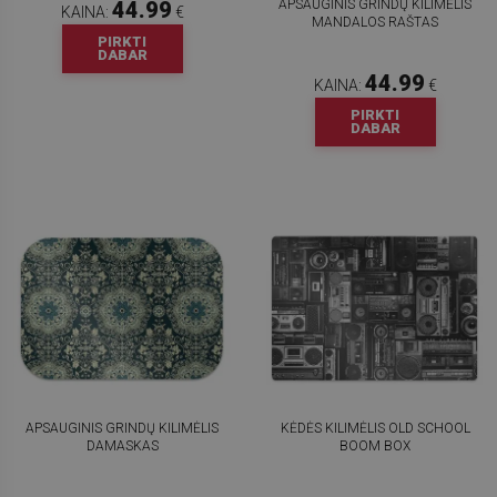
APSAUGINIS GRINDŲ KILIMĖLIS
44.99
KAINA:
€
MANDALOS RAŠTAS
PIRKTI
DABAR
44.99
KAINA:
€
PIRKTI
DABAR
APSAUGINIS GRINDŲ KILIMĖLIS
KĖDĖS KILIMĖLIS OLD SCHOOL
DAMASKAS
BOOM BOX