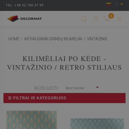
LT
TEL: +48 32 700 37 99
0
HOME
/
APSAUGINIAI GRINDŲ KILIMĖLIAI
/
VINTAŽINIS
KILIMĖLIAI PO KĖDE -
VINTAŽINIO / RETRO STILIAUS
RŪŠIUOTI:
Bestseller
☰ FILTRAI IR KATEGORIJOS