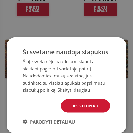
PIRKTI
PIRKTI
DABAR
DABAR
Ši svetainė naudoja slapukus
Šioje svetainėje naudojami slapukai,
siekiant pagerinti vartotojo patirtį.
Naudodamiesi mūsų svetaine, jūs
sutinkate su visais slapukais pagal mūsų
slapukų politiką.
Skaityti daugiau
KĖDĖS KILIMĖLIS PROJEKTAS
APSAUGINIS KILIMĖLIS PO KĖDE
AFRIKA
ETNINIAI MODELIAI
AŠ SUTINKU
44.99
44.99
KAINA:
€
KAINA:
€
PIRKTI
PIRKTI
PARODYTI DETALIAU
DABAR
DABAR