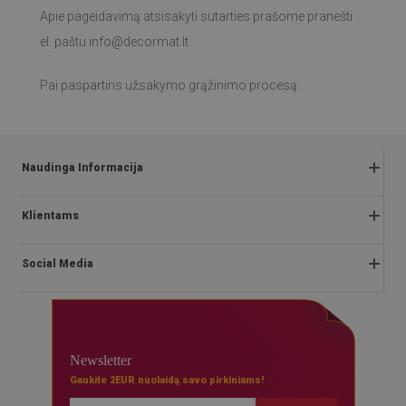
Apie pageidavimą atsisakyti sutarties prašome pranešti
el. paštu
info@decormat.lt
Pai paspartins užsakymo grąžinimo procesą.
Naudinga Informacija
Grąžinimai ir skundai
Klientams
Klausimai ir atsakymai
Apie mus
Akcijos taisyklės
Social Media
Montavimo instrukcijos
Privatumo ir slapukų politika
Blog
Taisyklės
facebook
Kontakt
Mokėjimai
instagram
Bendradarbiavimas
Newsletter
Pristatymas
youtube
Gaukite 2EUR nuolaidą savo pirkiniams!
Q&A
Teisė atsisakyti sutarties