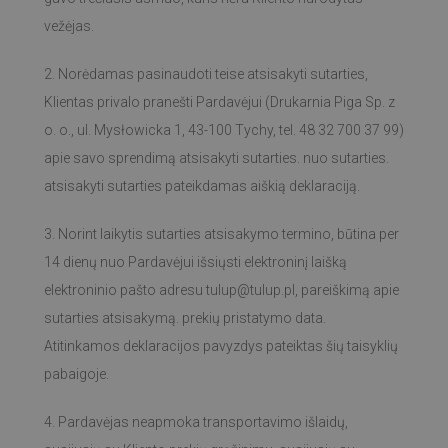
vežėjas.
2. Norėdamas pasinaudoti teise atsisakyti sutarties,
Klientas privalo pranešti Pardavėjui (Drukarnia Piga Sp. z
o. o., ul. Mysłowicka 1, 43-100 Tychy, tel. 48 32 700 37 99)
apie savo sprendimą atsisakyti sutarties. nuo sutarties.
atsisakyti sutarties pateikdamas aiškią deklaraciją.
3. Norint laikytis sutarties atsisakymo termino, būtina per
14 dienų nuo Pardavėjui išsiųsti elektroninį laišką
elektroninio pašto adresu
tulup@tulup.pl
, pareiškimą apie
sutarties atsisakymą. prekių pristatymo data.
Atitinkamos deklaracijos pavyzdys pateiktas šių taisyklių
pabaigoje.
4. Pardavėjas neapmoka transportavimo išlaidų,