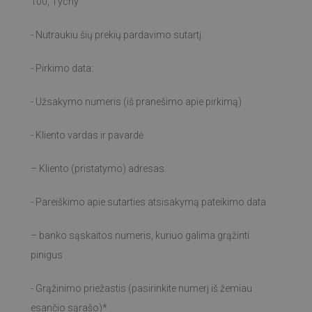
100, Tychy
- Nutraukiu šių prekių pardavimo sutartį:
- Pirkimo data:
- Užsakymo numeris (iš pranešimo apie pirkimą)
- Kliento vardas ir pavardė
– Kliento (pristatymo) adresas.
- Pareiškimo apie sutarties atsisakymą pateikimo data
– banko sąskaitos numeris, kuriuo galima grąžinti
pinigus
- Grąžinimo priežastis (pasirinkite numerį iš žemiau
esančio sąrašo)*