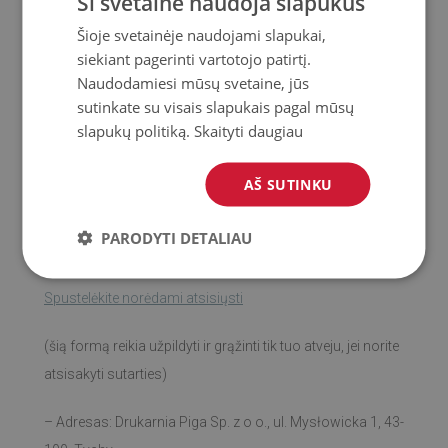
Ši svetainė naudoja slapukus
daiktas, pagamintas pagal vartotojo specifikacijas arba
Šioje svetainėje naudojami slapukai,
skirtas jo individualiems poreikiams tenkinti,
siekiant pagerinti vartotojo patirtį.
Naudodamiesi mūsų svetaine, jūs
- jei tai yra sutartys, kurių objektas yra prekė, pristatyta
sutinkate su visais slapukais pagal mūsų
uždaroje pakuotėje, kurios negalima grąžinti atidarius
slapukų politiką.
Skaityti daugiau
pakuotę dėl sveikatos ar higienos reikalavimų, jei pakuotė
buvo atidaryta po pristatymo
AŠ SUTINKU
PARODYTI DETALIAU
SUTARTIES NUTRAUKIMO FORMOS PAVYZDYS:
Spustelėkite norėdami atsisiųsti
(šią formą reikia užpildyti ir grąžinti tik tuo atveju, jei norite
atsisakyti sutarties)
– Adresas: Drukarnia Piga Sp. z o o., ul. Mysłowicka 1, 43-