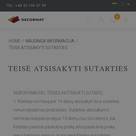
LT
TEL: +48 32 700 37 99
0
HOME
/
NAUDINGA INFORMACIJA
/
TEISĖ ATSISAKYTI SUTARTIES
TEISĖ ATSISAKYTI SUTARTIES
NURODYMAI DĖL TEISĖS NUTRAUKTI SUTARTĮ
1. Klientas turi teisę per 14 dienų atsisakyti šios sutarties
nenurodydamas priežasties. Sutarties atsisakymo
terminas baigiasi praėjus 14 dienų nuo tos dienos, kai
Klientas perėmė paskutinę prekę arba paskutinę prekę
gavo trečiasis asmuo, kuris nėra Kliento nurodytas