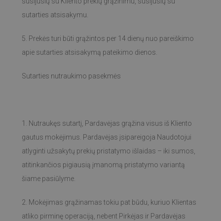
susijusių su Kliento prekių grąžinimu, susijusių su
sutarties atsisakymu.
5. Prekės turi būti grąžintos per 14 dienų nuo pareiškimo
apie sutarties atsisakymą pateikimo dienos.
Sutarties nutraukimo pasekmės
1. Nutraukęs sutartį, Pardavėjas grąžina visus iš Kliento
gautus mokėjimus. Pardavėjas įsipareigoja Naudotojui
atlyginti užsakytų prekių pristatymo išlaidas – iki sumos,
atitinkančios pigiausią įmanomą pristatymo variantą
šiame pasiūlyme.
2. Mokėjimas grąžinamas tokiu pat būdu, kuriuo Klientas
atliko pirminę operaciją, nebent Pirkėjas ir Pardavėjas