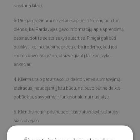
susitaria kitaip.
3. Pinigai grąžinami ne vėliau kaip per 14 dienų nuo tos
dienos, kai Pardavėjas gavo informaciją apie sprendimą
pasinaudoti teise atsisakyti sutarties. Pinigai gali būti
sulaikyti, kol negausime prekių arba įrodymo, kad jos
mums buvo išsiųstos, atsižvelgiant į tai, kas įvyks
anksčiau.
4. Klientas taip pat atsako už daikto vertės sumažėjimą,
atsiradusį naudojant jį kitu būdu, nei buvo būtina daikto
pobūdžiui, savybėms ir funkcionalumui nustatyti.
5. Klientas negali pasinaudoti teise atsisakyti sutarties
šiais atvejais:
- jeigu tai yra sutartys, kurių objektas yra nesurinktas