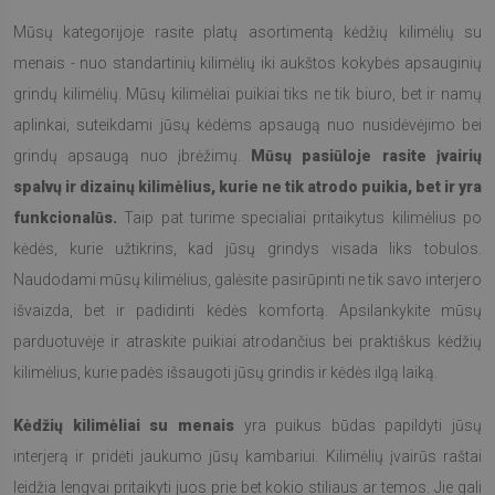
Mūsų kategorijoje rasite platų asortimentą kėdžių kilimėlių su
menais - nuo standartinių kilimėlių iki aukštos kokybės apsauginių
grindų kilimėlių. Mūsų kilimėliai puikiai tiks ne tik biuro, bet ir namų
aplinkai, suteikdami jūsų kėdėms apsaugą nuo nusidėvėjimo bei
grindų apsaugą nuo įbrėžimų.
Mūsų pasiūloje rasite įvairių
spalvų ir dizainų kilimėlius, kurie ne tik atrodo puikia, bet ir yra
funkcionalūs.
Taip pat turime specialiai pritaikytus kilimėlius po
kėdės, kurie užtikrins, kad jūsų grindys visada liks tobulos.
Naudodami mūsų kilimėlius, galėsite pasirūpinti ne tik savo interjero
išvaizda, bet ir padidinti kėdės komfortą. Apsilankykite mūsų
parduotuvėje ir atraskite puikiai atrodančius bei praktiškus kėdžių
kilimėlius, kurie padės išsaugoti jūsų grindis ir kėdės ilgą laiką.
Kėdžių kilimėliai su menais
yra puikus būdas papildyti jūsų
interjerą ir pridėti jaukumo jūsų kambariui. Kilimėlių įvairūs raštai
leidžia lengvai pritaikyti juos prie bet kokio stiliaus ar temos. Jie gali