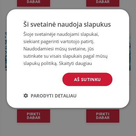
DABAR
DABAR
Ši svetainė naudoja slapukus
Šioje svetainėje naudojami slapukai,
siekiant pagerinti vartotojo patirtį.
Naudodamiesi mūsų svetaine, jūs
sutinkate su visais slapukais pagal mūsų
slapukų politiką.
Skaityti daugiau
AŠ SUTINKU
APSAUGINIS GRINDŲ KILIMĖLIS
APSAUGINIS KILIMĖLIS PO KĖDE
AUDRA
STABDIS
PARODYTI DETALIAU
44.99
44.99
KAINA:
€
KAINA:
€
PIRKTI
PIRKTI
DABAR
DABAR