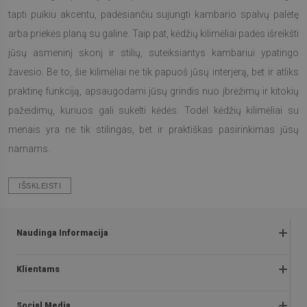
tapti puikiu akcentu, padėsiančiu sujungti kambario spalvų paletę
arba priekės planą su galine. Taip pat, kėdžių kilimėliai padės išreikšti
jūsų asmeninį skonį ir stilių, suteiksiantys kambariui ypatingo
žavesio. Be to, šie kilimėliai ne tik papuoš jūsų interjerą, bet ir atliks
praktinę funkciją, apsaugodami jūsų grindis nuo įbrėžimų ir kitokių
pažeidimų, kuriuos gali sukelti kėdės. Todėl kėdžių kilimėliai su
menais yra ne tik stilingas, bet ir praktiškas pasirinkimas jūsų
namams.
IŠSKLEISTI
Naudinga Informacija
Grąžinimai ir skundai
Klientams
Klausimai ir atsakymai
Apie mus
Akcijos taisyklės
Social Media