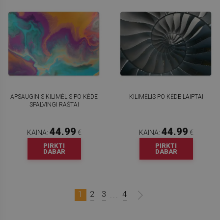
APSAUGINIS KILIMĖLIS PO KĖDE
KILIMĖLIS PO KĖDE LAIPTAI
SPALVINGI RAŠTAI
44.99
44.99
KAINA:
€
KAINA:
€
PIRKTI
PIRKTI
DABAR
DABAR
1
2
3
4
...