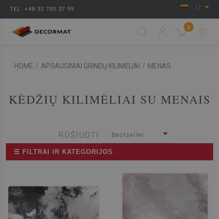
LT
TEL: +48 32 700 37 99
0
HOME
/
APSAUGINIAI GRINDŲ KILIMĖLIAI
/
MENAS
KĖDŽIŲ KILIMĖLIAI SU MENAIS
RŪŠIUOTI:
Bestseller
☰ FILTRAI IR KATEGORIJOS