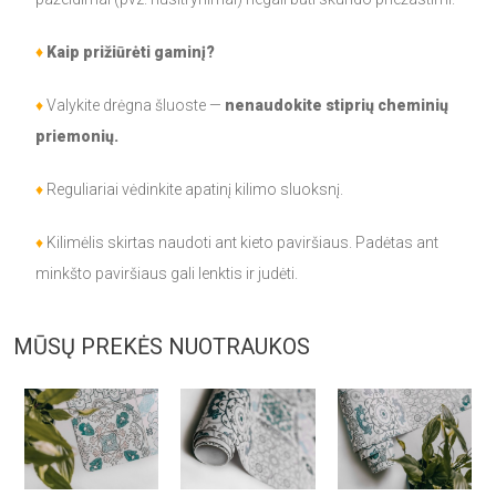
♦
Kaip prižiūrėti gaminį?
♦
Valykite drėgna šluoste —
nenaudokite stiprių cheminių
priemonių.
♦
Reguliariai vėdinkite apatinį kilimo sluoksnį.
♦
Kilimėlis skirtas naudoti ant kieto paviršiaus. Padėtas ant
minkšto paviršiaus gali lenktis ir judėti.
MŪSŲ PREKĖS NUOTRAUKOS