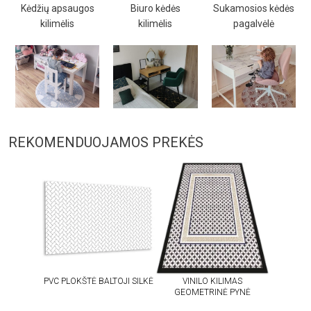
Kėdžių apsaugos
Biuro kėdės
Sukamosios kėdės
kilimėlis
kilimėlis
pagalvėlė
REKOMENDUOJAMOS PREKĖS
PVC PLOKŠTĖ BALTOJI SILKĖ
VINILO KILIMAS
GEOMETRINĖ PYNĖ