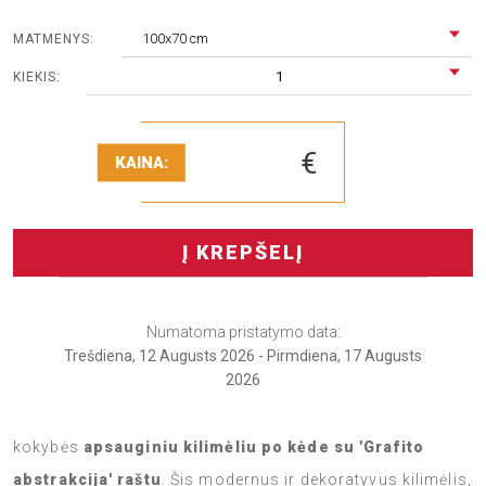
100x70 cm
MATMENYS:
1
KIEKIS:
€
KAINA:
Į KREPŠELĮ
Numatoma pristatymo data:
Trešdiena, 12 Augusts 2026 - Pirmdiena, 17 Augusts
2026
Apsauginkite savo grindis stilingai su mūsų aukštos
kokybės
apsauginiu kilimėliu po kėde su 'Grafito
abstrakcija' raštu
. Šis modernus ir dekoratyvus kilimėlis,