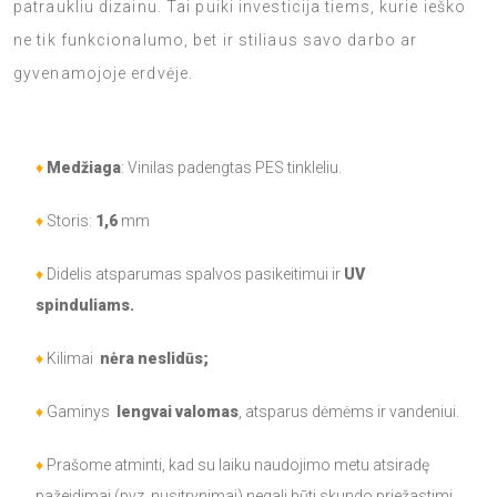
patraukliu dizainu. Tai puiki investicija tiems, kurie ieško
ne tik funkcionalumo, bet ir stiliaus savo darbo ar
gyvenamojoje erdvėje.
♦
Medžiaga
: Vinilas padengtas PES tinkleliu.
♦
Storis:
1,6
mm
♦
Didelis atsparumas spalvos pasikeitimui ir
UV
spinduliams.
♦
Kilimai
nėra neslidūs;
♦
Gaminys
lengvai valomas
, atsparus dėmėms ir vandeniui.
♦
Prašome atminti, kad su laiku naudojimo metu atsiradę
pažeidimai (pvz. nusitrynimai) negali būti skundo priežastimi.