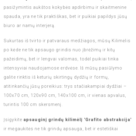
pasižymintis aukštos kokybės apdirbimu ir skaitmenine
spauda, yra ne tik praktiškas, bet ir puikiai papildys jūsų
biuro ar namų interjerą.
Sukurtas iš tvirto ir patvaraus medžiagos, mūsų Kilimėlis
po kėde ne tik apsaugo grindis nuo įbrėžimų ir kitų
pažeidimų, bet ir lengvai valomas, todėl puikiai tinka
intensyviai naudojamose erdvėse. Iš mūsų pasiūlymo
galite rinktis iš keturių skirtingų dydžių ir formų,
atitinkančių jūsų poreikius: trys stačiakampiai dydžiai –
100x70 cm, 120x90 cm, 140x100 cm, ir vienas apvalus,
turintis 100 cm skersmenį.
Įsigykite
apsauginį grindų kilimėlį 'Grafito abstrakcija'
ir mėgaukitės ne tik grindų apsauga, bet ir estetiškai