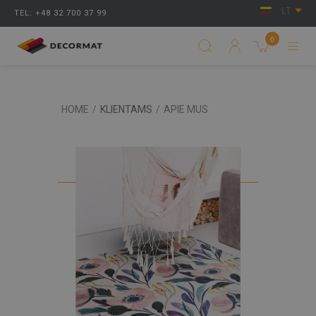
LT
TEL: +48 32 700 37 99
0
HOME
/
KLIENTAMS
/
APIE MUS