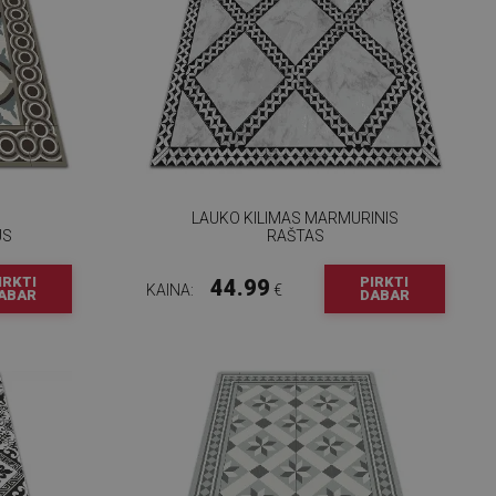
LAUKO KILIMAS MARMURINIS
US
RAŠTAS
IRKTI
PIRKTI
44.99
KAINA:
€
ABAR
DABAR