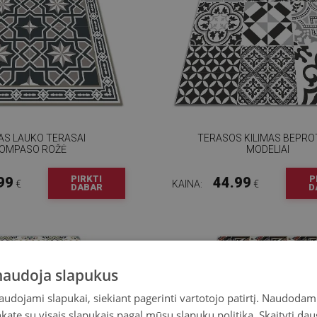
MAS LAUKO TERASAI
TERASOS KILIMAS BEPROT
OMPASO ROŽĖ
MODELIAI
PIRKTI
P
99
44.99
€
KAINA:
€
DABAR
D
 naudoja slapukus
naudojami slapukai, siekiant pagerinti vartotojo patirtį. Naudoda
inkate su visais slapukais pagal mūsų slapukų politiką.
Skaityti dau