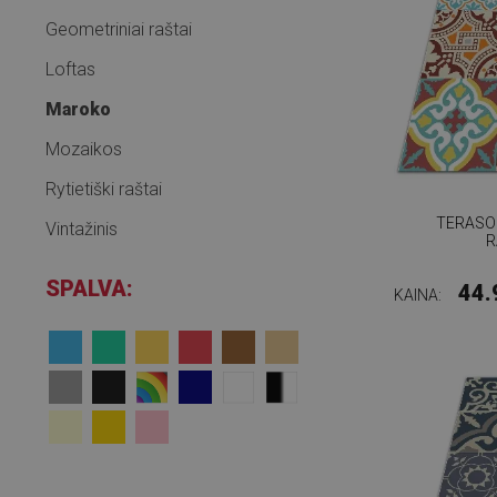
Geometriniai raštai
Loftas
Maroko
Mozaikos
Rytietiški raštai
TERASOS
Vintažinis
R
SPALVA:
44.
KAINA: