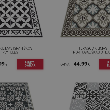
KILIMAS ISPANIŠKOS
TERASOS KILIMAS
PLYTELĖS
PORTUGALIŠKAS STILI
PIRKTI
P
99
44.99
€
KAINA:
€
DABAR
D