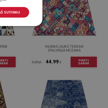
AŠ SUTINKU
RINĖ
KILIMAS LAUKO TERASAI
SPALVINGA MOZAIKA
IRKTI
PIRKTI
44.99
KAINA:
€
ABAR
DABAR