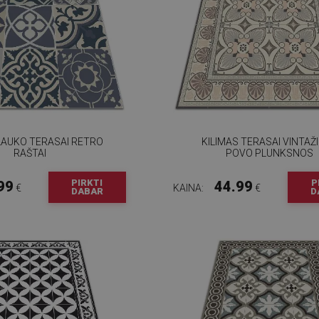
LAUKO TERASAI RETRO
KILIMAS TERASAI VINTAŽ
RAŠTAI
POVO PLUNKSNOS
PIRKTI
P
99
44.99
€
KAINA:
€
DABAR
D