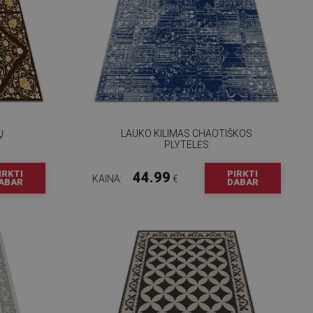
Ų
LAUKO KILIMAS CHAOTIŠKOS
PLYTELĖS
IRKTI
PIRKTI
44.99
KAINA:
€
ABAR
DABAR