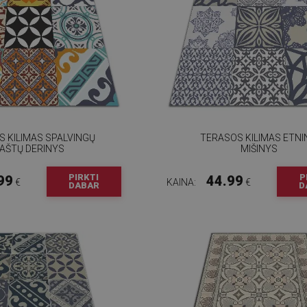
 KILIMAS SPALVINGŲ
TERASOS KILIMAS ETNI
AŠTŲ DERINYS
MIŠINYS
PIRKTI
P
99
44.99
€
KAINA:
€
DABAR
D