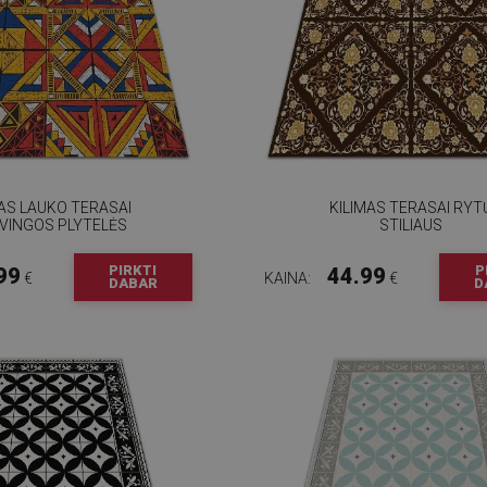
MAS LAUKO TERASAI
KILIMAS TERASAI RYT
VINGOS PLYTELĖS
STILIAUS
PIRKTI
P
99
44.99
€
KAINA:
€
DABAR
D