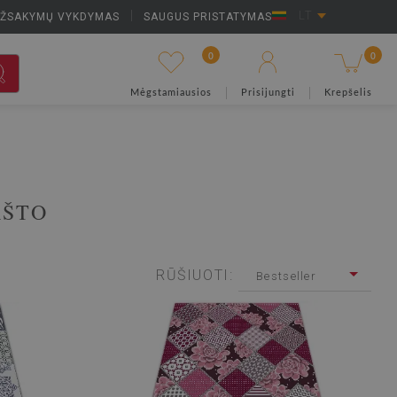
UŽSAKYMŲ VYKDYMAS
|
SAUGUS PRISTATYMAS
LT
0
0
Mėgstamiausios
Prisijungti
Krepšelis
AŠTO
RŪŠIUOTI:
Bestseller