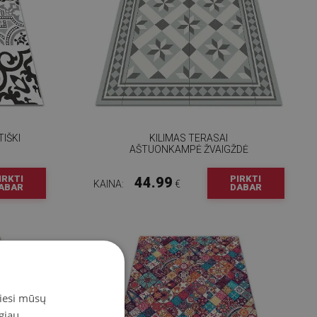
IŠKI
KILIMAS TERASAI
AŠTUONKAMPĖ ŽVAIGŽDĖ
IRKTI
PIRKTI
44.99
KAINA:
€
ABAR
DABAR
miesi mūsų
giau