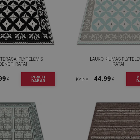
 TERASAI PLYTELĖMIS
LAUKO KILIMAS PLYTELĖS
DENGTI RATAI
RATAI
PIRKTI
P
99
44.99
€
KAINA:
€
DABAR
D