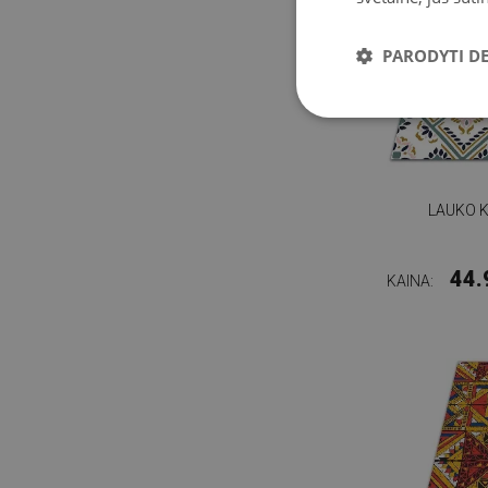
PARODYTI D
LAUKO K
44.
KAINA: