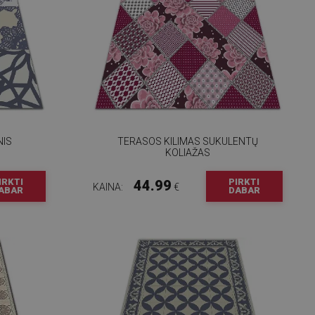
NIS
TERASOS KILIMAS SUKULENTŲ
KOLIAŽAS
IRKTI
PIRKTI
44.99
KAINA:
€
ABAR
DABAR