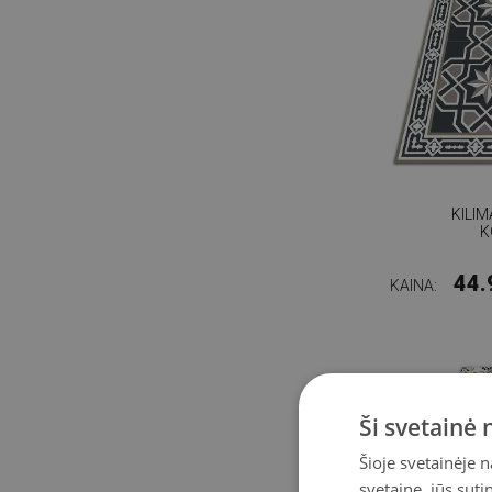
KILI
K
44.
KAINA:
Ši svetainė
Šioje svetainėje 
svetaine, jūs sut