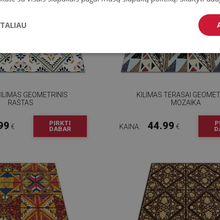
ETALIAU
ILIMAS GEOMETRINIS
KILIMAS TERASAI GEOMET
RAŠTAS
MOZAIKA
PIRKTI
P
99
44.99
€
KAINA:
€
DABAR
D