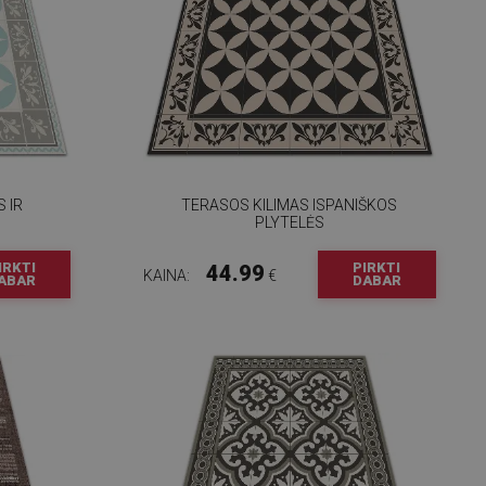
 IR
TERASOS KILIMAS ISPANIŠKOS
PLYTELĖS
IRKTI
PIRKTI
44.99
KAINA:
€
ABAR
DABAR