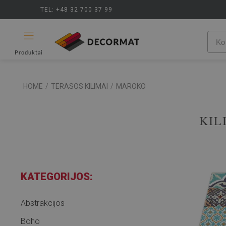
TEL: +48 32 700 37 99
Produktai
HOME
/
TERASOS KILIMAI
/
MAROKO
KIL
KATEGORIJOS:
Abstrakcijos
Boho