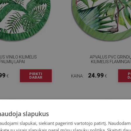
S VINILO KILIMĖLIS
APVALUS PVC GRIND
PALMIŲ LAPAI
KILIMĖLIS FLAMINGAI
PIRKTI
P
99
24.99
€
KAINA:
€
DABAR
D
 naudoja slapukus
naudojami slapukai, siekiant pagerinti vartotojo patirtį. Naudoda
inkate su visais slapukais pagal mūsų slapukų politiką.
Skaityti dau