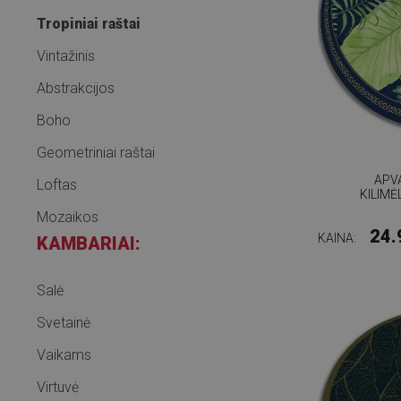
Tropiniai raštai
Vintažinis
Abstrakcijos
Boho
Geometriniai raštai
APV
Loftas
KILIMĖ
Mozaikos
24.
KAINA:
KAMBARIAI:
Salė
Svetainė
Vaikams
Virtuvė