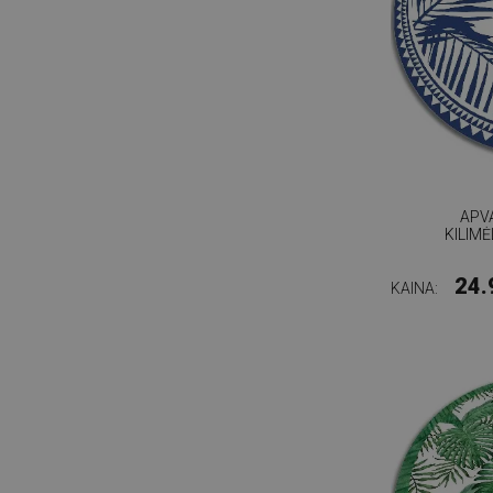
APV
KILIMĖ
24.
KAINA: