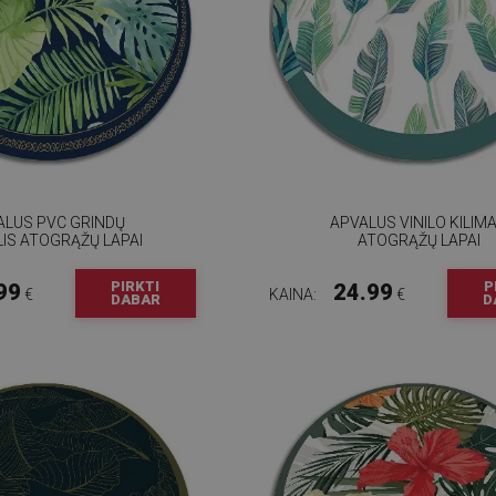
ALUS PVC GRINDŲ
APVALUS VINILO KILIM
LIS ATOGRĄŽŲ LAPAI
ATOGRĄŽŲ LAPAI
PIRKTI
P
99
24.99
€
KAINA:
€
DABAR
D