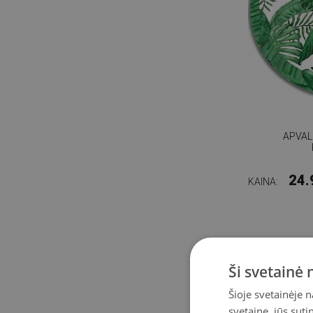
APVALU
24.
KAINA:
Ši svetainė
Šioje svetainėje 
svetaine, jūs sut