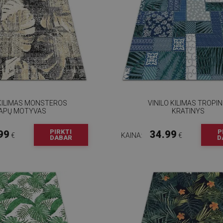
 KILIMAS MONSTEROS
VINILO KILIMAS TROPIN
APŲ MOTYVAS
KRATINYS
PIRKTI
P
99
34.99
€
KAINA:
€
DABAR
D