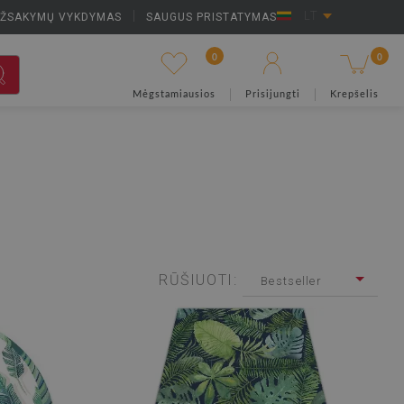
UŽSAKYMŲ VYKDYMAS
|
SAUGUS PRISTATYMAS
LT
0
0
Mėgstamiausios
Prisijungti
Krepšelis
RŪŠIUOTI:
Bestseller