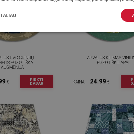
ETALIAU
ALUS PVC GRINDŲ
APVALUS KILIMAS VINILI
IMĖLIS EGZOTIŠKA
EGZOTIŠKI LAPAI
AUGMENIJA
PIRKTI
P
99
24.99
€
KAINA:
€
DABAR
D