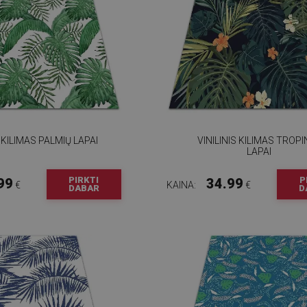
S KILIMAS PALMIŲ LAPAI
VINILINIS KILIMAS TROPI
LAPAI
PIRKTI
P
99
34.99
€
KAINA:
€
DABAR
D