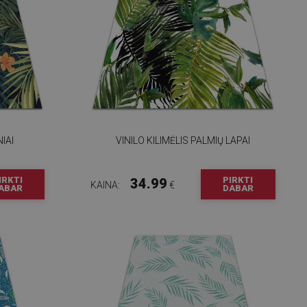
NIAI
VINILO KILIMĖLIS PALMIŲ LAPAI
IRKTI
PIRKTI
34.99
KAINA:
€
ABAR
DABAR