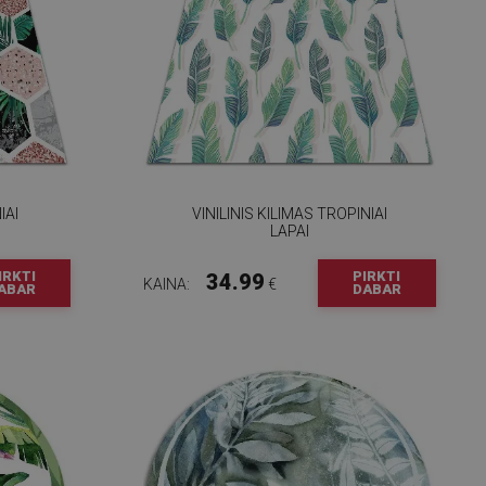
IAI
VINILINIS KILIMAS TROPINIAI
LAPAI
IRKTI
PIRKTI
34.99
KAINA:
€
ABAR
DABAR