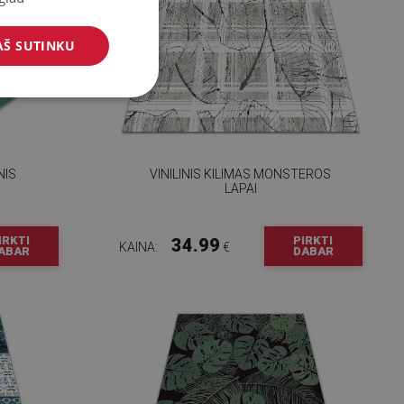
AŠ SUTINKU
NIS
VINILINIS KILIMAS MONSTEROS
LAPAI
IRKTI
PIRKTI
34.99
KAINA:
€
ABAR
DABAR