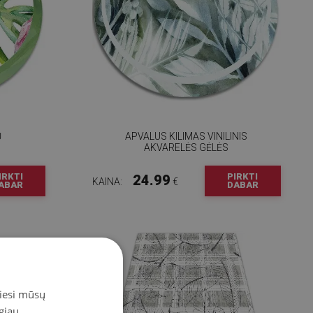
Ų
APVALUS KILIMAS VINILINIS
AKVARELĖS GĖLĖS
IRKTI
PIRKTI
24.99
KAINA:
€
ABAR
DABAR
miesi mūsų
giau