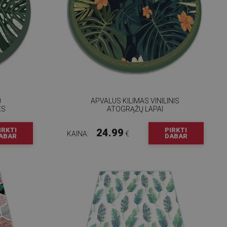
Ų
APVALUS KILIMAS VINILINIS
ĖS
ATOGRĄŽŲ LAPAI
IRKTI
PIRKTI
24.99
KAINA:
€
ABAR
DABAR