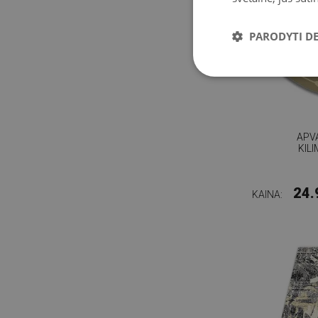
PARODYTI D
APV
KIL
24.
KAINA: