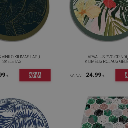
 VINILO KILIMAS LAPŲ
APVALUS PVC GRIND
SKELETAS
KILIMĖLIS ROJAUS GĖL
PIRKTI
P
99
24.99
€
KAINA:
€
DABAR
D