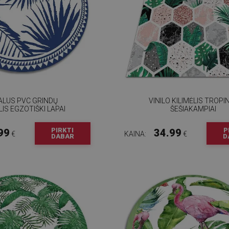
ALUS PVC GRINDŲ
VINILO KILIMĖLIS TROPIN
LIS EGZOTIŠKI LAPAI
ŠEŠIAKAMPIAI
PIRKTI
P
99
34.99
€
KAINA:
€
DABAR
D