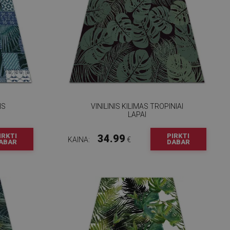
IS
VINILINIS KILIMAS TROPINIAI
LAPAI
IRKTI
PIRKTI
34.99
KAINA:
€
ABAR
DABAR