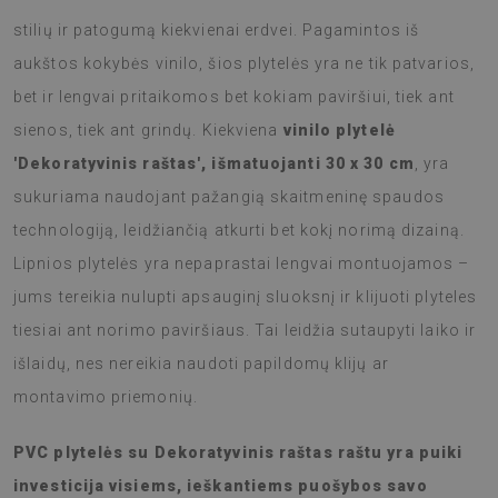
stilių ir patogumą kiekvienai erdvei. Pagamintos iš
aukštos kokybės vinilo, šios plytelės yra ne tik patvarios,
bet ir lengvai pritaikomos bet kokiam paviršiui, tiek ant
sienos, tiek ant grindų. Kiekviena
vinilo plytelė
'Dekoratyvinis raštas', išmatuojanti 30 x 30 cm
, yra
sukuriama naudojant pažangią skaitmeninę spaudos
technologiją, leidžiančią atkurti bet kokį norimą dizainą.
Lipnios plytelės yra nepaprastai lengvai montuojamos –
jums tereikia nulupti apsauginį sluoksnį ir klijuoti plyteles
tiesiai ant norimo paviršiaus. Tai leidžia sutaupyti laiko ir
išlaidų, nes nereikia naudoti papildomų klijų ar
montavimo priemonių.
PVC plytelės su Dekoratyvinis raštas raštu yra puiki
investicija visiems, ieškantiems puošybos savo