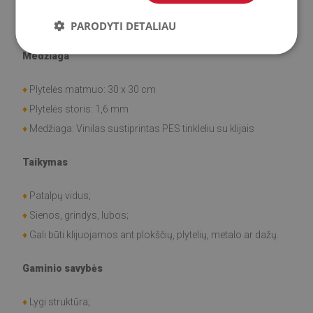
♦
Nurodyta kaina taikoma 9 plytelių, kurių matmenys 30 x 30
cm, vienetų komplektui.
PARODYTI DETALIAU
Medžiaga
♦
Plytelės matmuo: 30 x 30 cm
♦
Plytelės storis: 1,6 mm
♦
Medžiaga: Vinilas sustiprintas PES tinkleliu su klijais
Taikymas
♦
Patalpų vidus;
♦
Sienos, grindys, lubos;
♦
Gali būti klijuojamos ant plokščių, plytelių, metalo ar dažų.
Gaminio savybės
♦
Lygi struktūra;