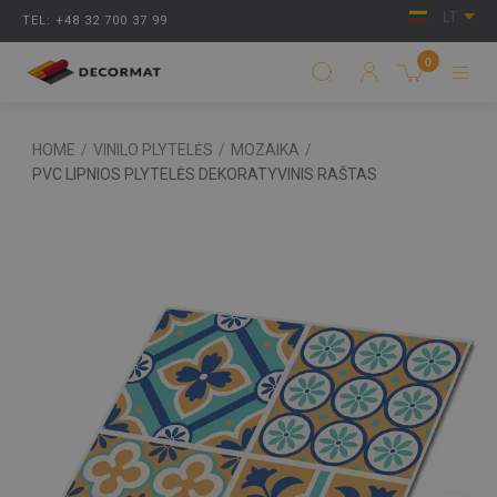
LT
TEL: +48 32 700 37 99
0
HOME
/
VINILO PLYTELĖS
/
MOZAIKA
/
PVC LIPNIOS PLYTELĖS DEKORATYVINIS RAŠTAS