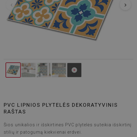
‹
›
PVC LIPNIOS PLYTELĖS DEKORATYVINIS
RAŠTAS
Šios unikalios ir išskirtinės PVC plytelės suteikia išskirtinį
stilių ir patogumą kiekvienai erdvei.