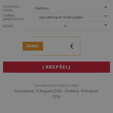
PLOKŠTĖS
30x30 cm
DYDIS:
Į KAINĄ
Uppsättning om 9 vililo plyteles
ĮSKAIČIUOTA:
1
KIEKIS:
€
KAINA:
Į KREPŠELĮ
Numatoma pristatymo data:
Ceturtdiena, 13 Augusts 2026 - Otrdiena, 18 Augusts
2026
Šios unikalios ir išskirtinės PVC plytelės suteikia išskirtinį