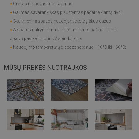
♦
Greitas ir lengvas montavimas;
♦
Galimas savarankiškas pjaustymas pagal reikiamą dydį;
♦
Skaitmeninė spauda naudojant ekologiškus dažus
♦
Atsparus nutrynimams, mechaniniams pažeidimams,
spalvų pasikeitimui ir UV spinduliams
♦
Naudojimo temperatūrų diapazonas: nuo –10°C iki +60°C;
MŪSŲ PREKĖS NUOTRAUKOS