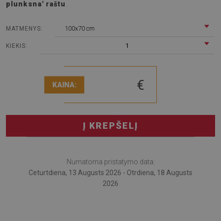
plunksna' raštu
.
100x70 cm
MATMENYS:
1
KIEKIS:
€
KAINA:
Į KREPŠELĮ
Numatoma pristatymo data:
Ceturtdiena, 13 Augusts 2026 - Otrdiena, 18 Augusts
2026
Apsauginkite savo grindis stilingai su mūsų aukštos