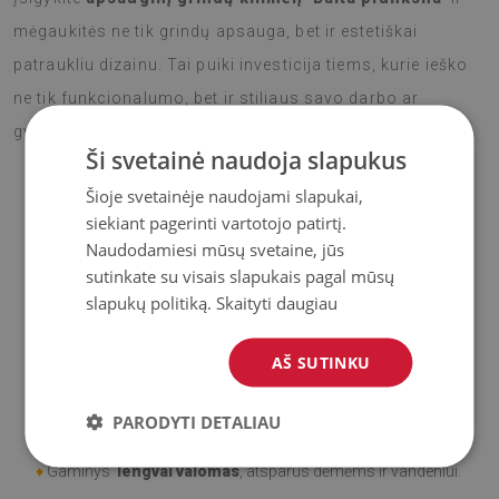
mėgaukitės ne tik grindų apsauga, bet ir estetiškai
patraukliu dizainu. Tai puiki investicija tiems, kurie ieško
ne tik funkcionalumo, bet ir stiliaus savo darbo ar
gyvenamojoje erdvėje.
Ši svetainė naudoja slapukus
Šioje svetainėje naudojami slapukai,
siekiant pagerinti vartotojo patirtį.
♦
Medžiaga
: Vinilas padengtas PES tinkleliu.
Naudodamiesi mūsų svetaine, jūs
sutinkate su visais slapukais pagal mūsų
♦
Storis:
1,6
mm
slapukų politiką.
Skaityti daugiau
♦
Didelis atsparumas spalvos pasikeitimui ir
UV
AŠ SUTINKU
spinduliams.
♦
Kilimai
nėra neslidūs;
PARODYTI DETALIAU
♦
Gaminys
lengvai valomas
, atsparus dėmėms ir vandeniui.