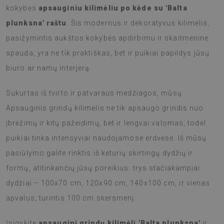
kokybės
apsauginiu kilimėliu po kėde su 'Balta
plunksna' raštu
. Šis modernus ir dekoratyvus kilimėlis,
pasižymintis aukštos kokybės apdirbimu ir skaitmenine
spauda, yra ne tik praktiškas, bet ir puikiai papildys jūsų
biuro ar namų interjerą.
Sukurtas iš tvirto ir patvaraus medžiagos, mūsų
Apsauginis grindų kilimėlis ne tik apsaugo grindis nuo
įbrėžimų ir kitų pažeidimų, bet ir lengvai valomas, todėl
puikiai tinka intensyviai naudojamose erdvėse. Iš mūsų
pasiūlymo galite rinktis iš keturių skirtingų dydžių ir
formų, atitinkančių jūsų poreikius: trys stačiakampiai
dydžiai – 100x70 cm, 120x90 cm, 140x100 cm, ir vienas
apvalus, turintis 100 cm skersmenį.
Įsigykite
apsauginį grindų kilimėlį 'Balta plunksna'
ir