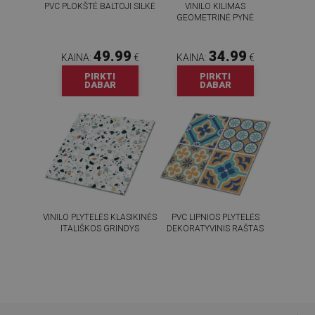
PVC PLOKŠTĖ BALTOJI SILKĖ
VINILO KILIMAS
GEOMETRINĖ PYNĖ
49.99
34.99
KAINA:
€
KAINA:
€
PIRKTI
PIRKTI
DABAR
DABAR
VINILO PLYTELĖS KLASIKINĖS
PVC LIPNIOS PLYTELĖS
ITALIŠKOS GRINDYS
DEKORATYVINIS RAŠTAS
54.99
54.99
KAINA:
€
KAINA:
€
PIRKTI
PIRKTI
DABAR
DABAR