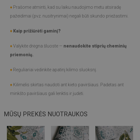
♦
Prašome atminti, kad su laiku naudojimo metu atsiradę
pažeidimai (pvz. nusitrynimai) negali būti skundo priežastimi.
♦
Kaip prižiūrėti gaminį?
♦
Valykite drėgna šluoste —
nenaudokite stiprių cheminių
priemonių.
♦
Reguliariai vėdinkite apatinį kilimo sluoksnį.
♦
Kilimėlis skirtas naudoti ant kieto paviršiaus. Padėtas ant
minkšto paviršiaus gali lenktis ir judėti.
MŪSŲ PREKĖS NUOTRAUKOS