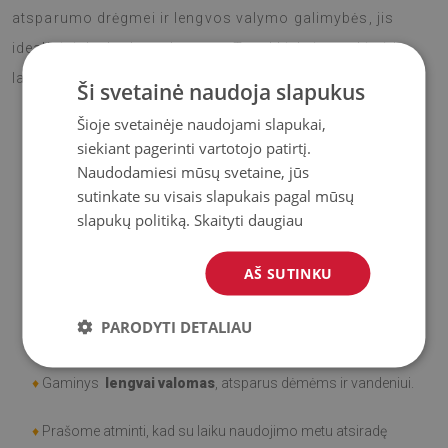
atsparumo drėgmei ir lengvos valymo galimybės, jis
idealiai tinka lauko sąlygoms. Tegul kiekviena akimirka
lauke su šiuo kilimu tampa jaukesnė ir spalvingesnė!
Ši svetainė naudoja slapukus
Šioje svetainėje naudojami slapukai,
siekiant pagerinti vartotojo patirtį.
♦
Medžiaga
: Vinilas padengtas PES tinkleliu.
Naudodamiesi mūsų svetaine, jūs
sutinkate su visais slapukais pagal mūsų
♦
Storis:
1,6 mm
slapukų politiką.
Skaityti daugiau
♦
Didelis atsparumas spalvos pasikeitimui ir
UV
AŠ SUTINKU
spinduliams.
PARODYTI DETALIAU
♦
Kilimai
nėra neslidūs;
♦
Gaminys
lengvai valomas
, atsparus dėmėms ir vandeniui.
♦
Prašome atminti, kad su laiku naudojimo metu atsiradę