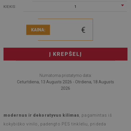
1
KIEKIS:
€
KAINA:
Į KREPŠELĮ
Numatoma pristatymo data:
Ceturtdiena, 13 Augusts 2026 - Otrdiena, 18 Augusts
2026
Atraskite naują lauko erdvės grožį su terasos kilimu. Šis
modernus ir dekoratyvus kilimas
, pagamintas iš
kokybiško vinilo, padengto PES tinkleliu, prideda