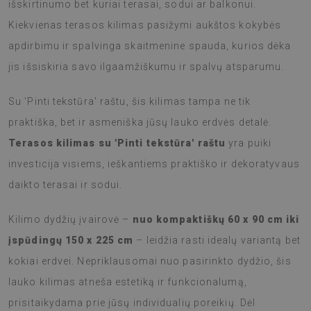
išskirtinumo bet kuriai terasai, sodui ar balkonui.
Kiekvienas terasos kilimas pasižymi aukštos kokybės
apdirbimu ir spalvinga skaitmenine spauda, kurios dėka
jis išsiskiria savo ilgaamžiškumu ir spalvų atsparumu.
Su 'Pinti tekstūra' raštu, šis kilimas tampa ne tik
praktiška, bet ir asmeniška jūsų lauko erdvės detalė.
Terasos kilimas su 'Pinti tekstūra' raštu
yra puiki
investicija visiems, ieškantiems praktiško ir dekoratyvaus
daikto terasai ir sodui.
Kilimo dydžių įvairovė –
nuo kompaktiškų 60 x 90 cm iki
įspūdingų 150 x 225 cm
– leidžia rasti idealų variantą bet
kokiai erdvei. Nepriklausomai nuo pasirinkto dydžio, šis
lauko kilimas atneša estetiką ir funkcionalumą,
prisitaikydama prie jūsų individualių poreikių. Dėl