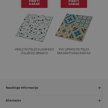
PIRKTI
PIRKTI
DABAR
DABAR
VINILO PLYTELĖS KLASIKINĖS
PVC LIPNIOS PLYTELĖS
ITALIŠKOS GRINDYS
DEKORATYVINIS RAŠTAS
54.99
54.99
KAINA:
€
KAINA:
€
PIRKTI
PIRKTI
DABAR
DABAR
Naudinga Informacija
Grąžinimai ir skundai
Klientams
Klausimai ir atsakymai