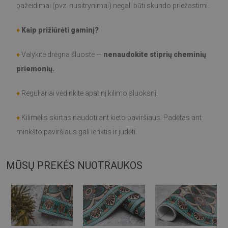
pažeidimai (pvz. nusitrynimai) negali būti skundo priežastimi.
♦
Kaip prižiūrėti gaminį?
♦
Valykite drėgna šluoste —
nenaudokite stiprių cheminių
priemonių.
♦
Reguliariai vėdinkite apatinį kilimo sluoksnį.
♦
Kilimėlis skirtas naudoti ant kieto paviršiaus. Padėtas ant
minkšto paviršiaus gali lenktis ir judėti.
MŪSŲ PREKĖS NUOTRAUKOS