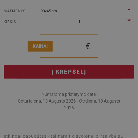
90x45 cm
MATMENYS:
1
KIEKIS:
€
KAINA:
Į KREPŠELĮ
Numatoma pristatymo data:
Ceturtdiena, 13 Augusts 2026 - Otrdiena, 18 Augusts
2026
Įsivaizduokite, kad Jūsų stalas ne tik apsaugotas, bet ir
stilingai papuoštas - tai nėra tik svajonė, o realybė su