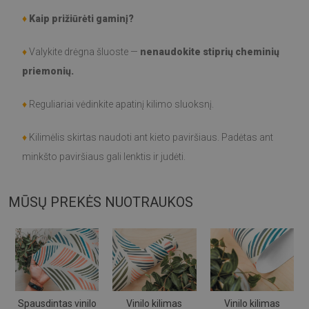
♦
Kaip prižiūrėti gaminį?
♦
Valykite drėgna šluoste —
nenaudokite stiprių cheminių
priemonių.
♦
Reguliariai vėdinkite apatinį kilimo sluoksnį.
♦
Kilimėlis skirtas naudoti ant kieto paviršiaus. Padėtas ant
minkšto paviršiaus gali lenktis ir judėti.
MŪSŲ PREKĖS NUOTRAUKOS
Spausdintas vinilo
Vinilo kilimas
Vinilo kilimas