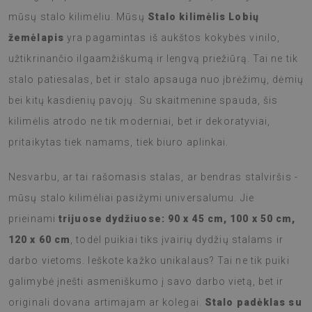
mūsų stalo kilimėliu. Mūsų
Stalo kilimėlis Lobių
žemėlapis
yra pagamintas iš aukštos kokybės vinilo,
užtikrinančio ilgaamžiškumą ir lengvą priežiūrą. Tai ne tik
stalo patiesalas, bet ir stalo apsauga nuo įbrėžimų, dėmių
bei kitų kasdienių pavojų. Su skaitmenine spauda, šis
kilimėlis atrodo ne tik moderniai, bet ir dekoratyviai,
pritaikytas tiek namams, tiek biuro aplinkai.
Nesvarbu, ar tai rašomasis stalas, ar bendras stalviršis -
mūsų stalo kilimėliai pasižymi universalumu. Jie
prieinami
trijuose dydžiuose: 90 x 45 cm, 100 x 50 cm,
120 x 60 cm
, todėl puikiai tiks įvairių dydžių stalams ir
darbo vietoms. Ieškote kažko unikalaus? Tai ne tik puiki
galimybė įnešti asmeniškumo į savo darbo vietą, bet ir
originali dovana artimajam ar kolegai.
Stalo padėklas su