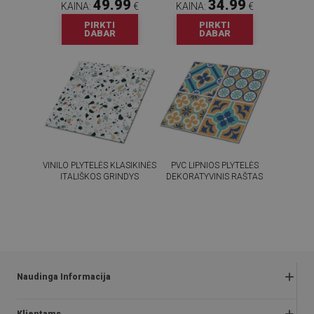
49.99
34.99
KAINA:
€
KAINA:
€
PIRKTI
PIRKTI
DABAR
DABAR
VINILO PLYTELĖS KLASIKINĖS
PVC LIPNIOS PLYTELĖS
ITALIŠKOS GRINDYS
DEKORATYVINIS RAŠTAS
54.99
54.99
KAINA:
€
KAINA:
€
PIRKTI
PIRKTI
DABAR
DABAR
Naudinga Informacija
Grąžinimai ir skundai