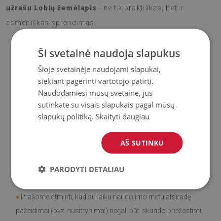
užrašu Lobių žemėlapis
- ne tik praktiškas, bet ir
asmeniškas sprendimas.
Ši svetainė naudoja slapukus
♦
Medžiaga
: Vinilas padengtas PES tinkleliu.
Šioje svetainėje naudojami slapukai,
siekiant pagerinti vartotojo patirtį.
♦
Storis:
1,6
mm
Naudodamiesi mūsų svetaine, jūs
sutinkate su visais slapukais pagal mūsų
♦
Didelis atsparumas spalvos pasikeitimui ir
UV
slapukų politiką.
Skaityti daugiau
spinduliams.
AŠ SUTINKU
♦
Kilimai
nėra neslidūs;
PARODYTI DETALIAU
♦
Gaminys
lengvai valomas
, atsparus dėmėms ir vandeniui.
♦
Prašome atminti, kad su laiku naudojimo metu atsiradę
pažeidimai (pvz. nusitrynimai) negali būti skundo priežastimi.