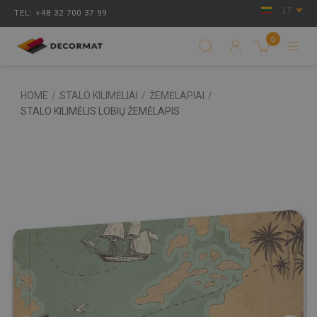
LT
TEL: +48 32 700 37 99
0
HOME
/
STALO KILIMĖLIAI
/
ŽEMĖLAPIAI
/
STALO KILIMĖLIS LOBIŲ ŽEMĖLAPIS