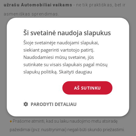
užrašu Automobiliai vaikams
- ne tik praktiškas, bet ir
asmeniškas sprendimas.
Ši svetainė naudoja slapukus
♦
Medžiaga
: Vinilas padengtas PES tinkleliu.
Šioje svetainėje naudojami slapukai,
siekiant pagerinti vartotojo patirtį.
♦
Storis:
1,6
mm
Naudodamiesi mūsų svetaine, jūs
sutinkate su visais slapukais pagal mūsų
♦
Didelis atsparumas spalvos pasikeitimui ir
UV
slapukų politiką.
Skaityti daugiau
spinduliams.
AŠ SUTINKU
♦
Kilimai
nėra neslidūs;
PARODYTI DETALIAU
♦
Gaminys
lengvai valomas
, atsparus dėmėms ir vandeniui.
♦
Prašome atminti, kad su laiku naudojimo metu atsiradę
pažeidimai (pvz. nusitrynimai) negali būti skundo priežastimi.