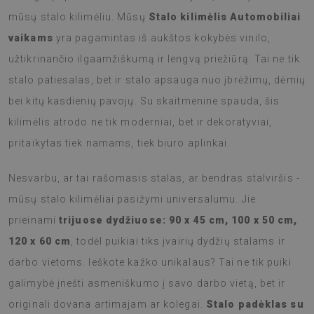
mūsų stalo kilimėliu. Mūsų
Stalo kilimėlis Automobiliai
vaikams
yra pagamintas iš aukštos kokybės vinilo,
užtikrinančio ilgaamžiškumą ir lengvą priežiūrą. Tai ne tik
stalo patiesalas, bet ir stalo apsauga nuo įbrėžimų, dėmių
bei kitų kasdienių pavojų. Su skaitmenine spauda, šis
kilimėlis atrodo ne tik moderniai, bet ir dekoratyviai,
pritaikytas tiek namams, tiek biuro aplinkai.
Nesvarbu, ar tai rašomasis stalas, ar bendras stalviršis -
mūsų stalo kilimėliai pasižymi universalumu. Jie
prieinami
trijuose dydžiuose: 90 x 45 cm, 100 x 50 cm,
120 x 60 cm
, todėl puikiai tiks įvairių dydžių stalams ir
darbo vietoms. Ieškote kažko unikalaus? Tai ne tik puiki
galimybė įnešti asmeniškumo į savo darbo vietą, bet ir
originali dovana artimajam ar kolegai.
Stalo padėklas su