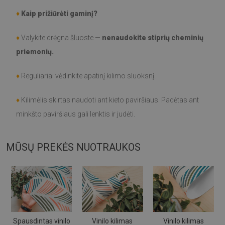
♦
Kaip prižiūrėti gaminį?
♦
Valykite drėgna šluoste —
nenaudokite stiprių cheminių
priemonių.
♦
Reguliariai vėdinkite apatinį kilimo sluoksnį.
♦
Kilimėlis skirtas naudoti ant kieto paviršiaus. Padėtas ant
minkšto paviršiaus gali lenktis ir judėti.
MŪSŲ PREKĖS NUOTRAUKOS
Spausdintas vinilo
Vinilo kilimas
Vinilo kilimas