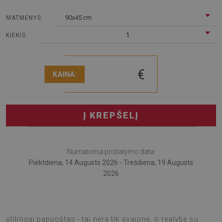
90x45 cm
MATMENYS:
1
KIEKIS:
€
KAINA:
Į KREPŠELĮ
Numatoma pristatymo data:
Piektdiena, 14 Augusts 2026 - Trešdiena, 19 Augusts
2026
Įsivaizduokite, kad Jūsų stalas ne tik apsaugotas, bet ir
stilingai papuoštas - tai nėra tik svajonė, o realybė su