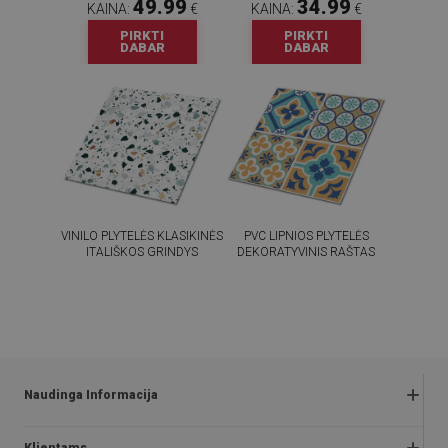
49.99
34.99
KAINA:
€
KAINA:
€
PIRKTI
PIRKTI
DABAR
DABAR
VINILO PLYTELĖS KLASIKINĖS
PVC LIPNIOS PLYTELĖS
ITALIŠKOS GRINDYS
DEKORATYVINIS RAŠTAS
54.99
54.99
KAINA:
€
KAINA:
€
PIRKTI
PIRKTI
DABAR
DABAR
Naudinga Informacija
Grąžinimai ir skundai