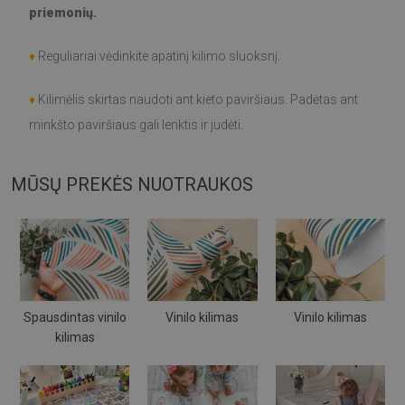
priemonių.
♦
Reguliariai vėdinkite apatinį kilimo sluoksnį.
♦
Kilimėlis skirtas naudoti ant kieto paviršiaus. Padėtas ant
minkšto paviršiaus gali lenktis ir judėti.
MŪSŲ PREKĖS NUOTRAUKOS
Spausdintas vinilo
Vinilo kilimas
Vinilo kilimas
kilimas