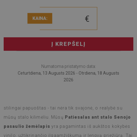
€
KAINA:
Į KREPŠELĮ
Numatoma pristatymo data:
Ceturtdiena, 13 Augusts 2026 - Otrdiena, 18 Augusts
2026
Įsivaizduokite, kad Jūsų stalas ne tik apsaugotas, bet ir
stilingai papuoštas - tai nėra tik svajonė, o realybė su
mūsų stalo kilimėliu. Mūsų
Patiesalas ant stalo Senojo
pasaulio žemėlapis
yra pagamintas iš aukštos kokybės
vinilo, užtikrinančio ilgaamžiškumą ir lengvą priežiūrą. Tai