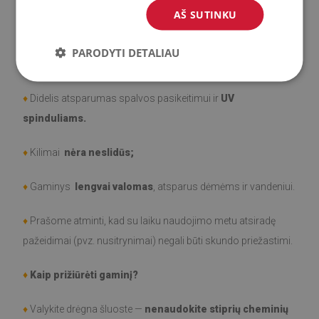
AŠ SUTINKU
♦
Medžiaga
: Vinilas padengtas PES tinkleliu.
PARODYTI DETALIAU
♦
Storis:
1,6
mm
♦
Didelis atsparumas spalvos pasikeitimui ir
UV
spinduliams.
♦
Kilimai
nėra neslidūs;
♦
Gaminys
lengvai valomas
, atsparus dėmėms ir vandeniui.
♦
Prašome atminti, kad su laiku naudojimo metu atsiradę
pažeidimai (pvz. nusitrynimai) negali būti skundo priežastimi.
♦
Kaip prižiūrėti gaminį?
♦
Valykite drėgna šluoste —
nenaudokite stiprių cheminių