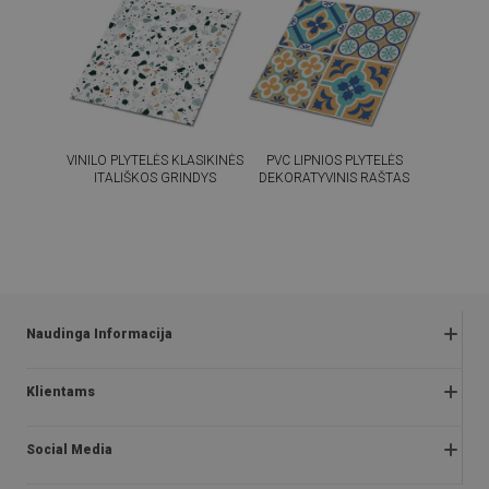
VINILO PLYTELĖS KLASIKINĖS
PVC LIPNIOS PLYTELĖS
ITALIŠKOS GRINDYS
DEKORATYVINIS RAŠTAS
54.99
54.99
KAINA:
€
KAINA:
€
PIRKTI
PIRKTI
DABAR
DABAR
Naudinga Informacija
Grąžinimai ir skundai
Klientams
Klausimai ir atsakymai
Apie mus
Akcijos taisyklės
Social Media
Montavimo instrukcijos
Privatumo ir slapukų politika