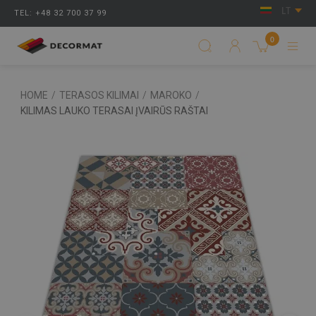
LT
TEL: +48 32 700 37 99
0
HOME
/
TERASOS KILIMAI
/
MAROKO
/
KILIMAS LAUKO TERASAI ĮVAIRŪS RAŠTAI