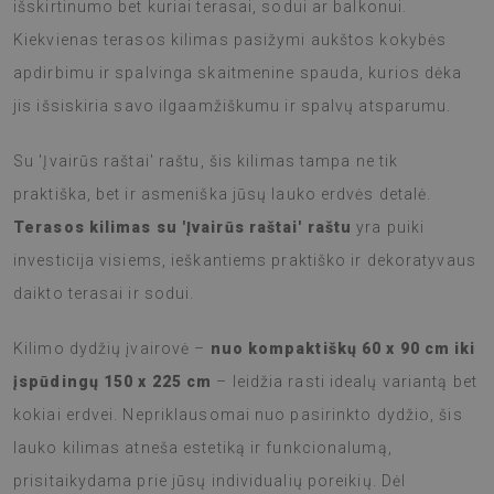
išskirtinumo bet kuriai terasai, sodui ar balkonui.
Kiekvienas terasos kilimas pasižymi aukštos kokybės
apdirbimu ir spalvinga skaitmenine spauda, kurios dėka
jis išsiskiria savo ilgaamžiškumu ir spalvų atsparumu.
Su 'Įvairūs raštai' raštu, šis kilimas tampa ne tik
praktiška, bet ir asmeniška jūsų lauko erdvės detalė.
Terasos kilimas su 'Įvairūs raštai' raštu
yra puiki
investicija visiems, ieškantiems praktiško ir dekoratyvaus
daikto terasai ir sodui.
Kilimo dydžių įvairovė –
nuo kompaktiškų 60 x 90 cm iki
įspūdingų 150 x 225 cm
– leidžia rasti idealų variantą bet
kokiai erdvei. Nepriklausomai nuo pasirinkto dydžio, šis
lauko kilimas atneša estetiką ir funkcionalumą,
prisitaikydama prie jūsų individualių poreikių. Dėl