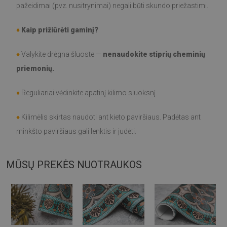
pažeidimai (pvz. nusitrynimai) negali būti skundo priežastimi.
♦
Kaip prižiūrėti gaminį?
♦
Valykite drėgna šluoste —
nenaudokite stiprių cheminių
priemonių.
♦
Reguliariai vėdinkite apatinį kilimo sluoksnį.
♦
Kilimėlis skirtas naudoti ant kieto paviršiaus. Padėtas ant
minkšto paviršiaus gali lenktis ir judėti.
MŪSŲ PREKĖS NUOTRAUKOS