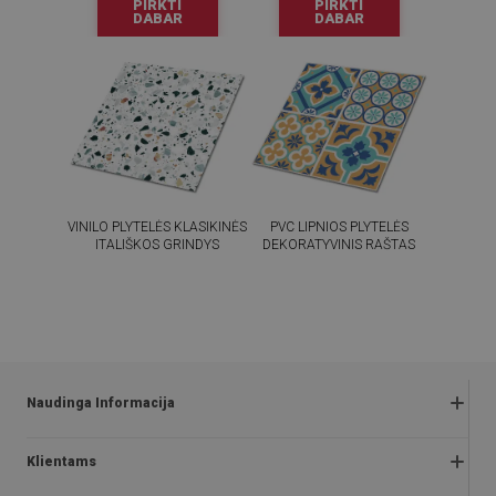
PIRKTI
PIRKTI
DABAR
DABAR
VINILO PLYTELĖS KLASIKINĖS
PVC LIPNIOS PLYTELĖS
ITALIŠKOS GRINDYS
DEKORATYVINIS RAŠTAS
54.99
54.99
KAINA:
€
KAINA:
€
PIRKTI
PIRKTI
DABAR
DABAR
Naudinga Informacija
Grąžinimai ir skundai
Klientams
Klausimai ir atsakymai