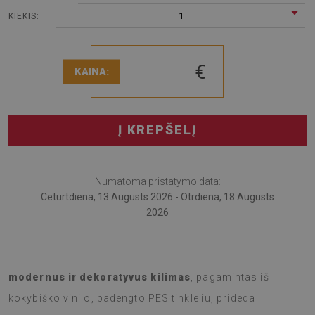
1
KIEKIS:
€
KAINA:
Į KREPŠELĮ
Numatoma pristatymo data:
Ceturtdiena, 13 Augusts 2026 - Otrdiena, 18 Augusts
2026
Atraskite naują lauko erdvės grožį su terasos kilimu. Šis
modernus ir dekoratyvus kilimas
, pagamintas iš
kokybiško vinilo, padengto PES tinkleliu, prideda