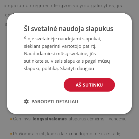
atsparumo drėgmei ir lengvos valymo galimybės, jis
idealiai tinka lauko sąlygoms. Tegul kiekviena akimirka
lauke su šiuo kilimu tampa jaukesnė ir spalvingesnė!
Ši svetainė naudoja slapukus
Šioje svetainėje naudojami slapukai,
siekiant pagerinti vartotojo patirtį.
♦
Medžiaga
: Vinilas padengtas PES tinkleliu.
Naudodamiesi mūsų svetaine, jūs
sutinkate su visais slapukais pagal mūsų
♦
Storis:
1,6 mm
slapukų politiką.
Skaityti daugiau
♦
Didelis atsparumas spalvos pasikeitimui ir
UV
AŠ SUTINKU
spinduliams.
PARODYTI DETALIAU
♦
Kilimai
nėra neslidūs;
♦
Gaminys
lengvai valomas
, atsparus dėmėms ir vandeniui.
♦
Prašome atminti, kad su laiku naudojimo metu atsiradę