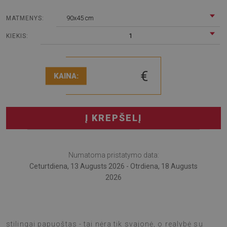
90x45 cm
MATMENYS:
1
KIEKIS:
€
KAINA:
Į KREPŠELĮ
Numatoma pristatymo data:
Ceturtdiena, 13 Augusts 2026 - Otrdiena, 18 Augusts
2026
Įsivaizduokite, kad Jūsų stalas ne tik apsaugotas, bet ir
stilingai papuoštas - tai nėra tik svajonė, o realybė su