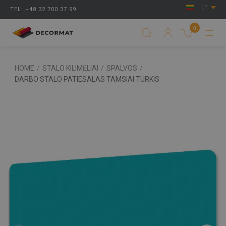
LT
TEL: +48 32 700 37 99
0
HOME
/
STALO KILIMĖLIAI
/
SPALVOS
/
DARBO STALO PATIESALAS TAMSIAI TURKIS