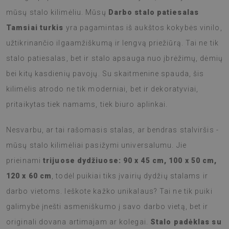
mūsų stalo kilimėliu. Mūsų
Darbo stalo patiesalas
Tamsiai turkis
yra pagamintas iš aukštos kokybės vinilo,
užtikrinančio ilgaamžiškumą ir lengvą priežiūrą. Tai ne tik
stalo patiesalas, bet ir stalo apsauga nuo įbrėžimų, dėmių
bei kitų kasdienių pavojų. Su skaitmenine spauda, šis
kilimėlis atrodo ne tik moderniai, bet ir dekoratyviai,
pritaikytas tiek namams, tiek biuro aplinkai.
Nesvarbu, ar tai rašomasis stalas, ar bendras stalviršis -
mūsų stalo kilimėliai pasižymi universalumu. Jie
prieinami
trijuose dydžiuose: 90 x 45 cm, 100 x 50 cm,
120 x 60 cm
, todėl puikiai tiks įvairių dydžių stalams ir
darbo vietoms. Ieškote kažko unikalaus? Tai ne tik puiki
galimybė įnešti asmeniškumo į savo darbo vietą, bet ir
originali dovana artimajam ar kolegai.
Stalo padėklas su