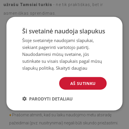
užrašu Tamsiai turkis
- ne tik praktiškas, bet ir
asmeniškas sprendimas.
Ši svetainė naudoja slapukus
♦
Medžiaga
: Vinilas padengtas PES tinkleliu.
Šioje svetainėje naudojami slapukai,
siekiant pagerinti vartotojo patirtį.
♦
Storis:
1,6
mm
Naudodamiesi mūsų svetaine, jūs
sutinkate su visais slapukais pagal mūsų
♦
Didelis atsparumas spalvos pasikeitimui ir
UV
slapukų politiką.
Skaityti daugiau
spinduliams.
AŠ SUTINKU
♦
Kilimai
nėra neslidūs;
PARODYTI DETALIAU
♦
Gaminys
lengvai valomas
, atsparus dėmėms ir vandeniui.
♦
Prašome atminti, kad su laiku naudojimo metu atsiradę
pažeidimai (pvz. nusitrynimai) negali būti skundo priežastimi.