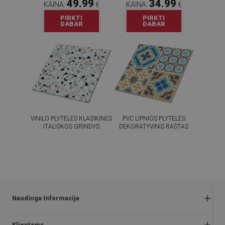
49.99
34.99
KAINA:
€
KAINA:
€
PIRKTI
PIRKTI
DABAR
DABAR
VINILO PLYTELĖS KLASIKINĖS
PVC LIPNIOS PLYTELĖS
ITALIŠKOS GRINDYS
DEKORATYVINIS RAŠTAS
54.99
54.99
KAINA:
€
KAINA:
€
PIRKTI
PIRKTI
DABAR
DABAR
Naudinga Informacija
Grąžinimai ir skundai