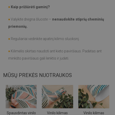
♦
Kaip prižiūrėti gaminį?
♦
Valykite drėgna šluoste —
nenaudokite stiprių cheminių
priemonių.
♦
Reguliariai vėdinkite apatinį kilimo sluoksnį.
♦
Kilimėlis skirtas naudoti ant kieto paviršiaus. Padėtas ant
minkšto paviršiaus gali lenktis ir judėti.
MŪSŲ PREKĖS NUOTRAUKOS
Spausdintas vinilo
Vinilo kilimas
Vinilo kilimas