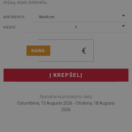
mūsų stalo kilimėliu.
90x45 cm
MATMENYS:
1
KIEKIS:
€
KAINA:
Į KREPŠELĮ
Numatoma pristatymo data:
Ceturtdiena, 13 Augusts 2026 - Otrdiena, 18 Augusts
2026
Įsivaizduokite, kad Jūsų stalas ne tik apsaugotas, bet ir