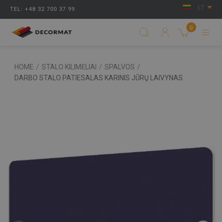
LT
TEL: +48 32 700 37 99
0
HOME
/
STALO KILIMĖLIAI
/
SPALVOS
/
DARBO STALO PATIESALAS KARINIS JŪRŲ LAIVYNAS