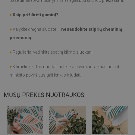
pažeidimai (pvz. nusitrynimai) negali būti skundo priežastimi.
♦
Kaip prižiūrėti gaminį?
♦
Valykite drėgna šluoste —
nenaudokite stiprių cheminių
priemonių.
♦
Reguliariai vėdinkite apatinį kilimo sluoksnį.
♦
Kilimėlis skirtas naudoti ant kieto paviršiaus. Padėtas ant
minkšto paviršiaus gali lenktis ir judėti.
MŪSŲ PREKĖS NUOTRAUKOS