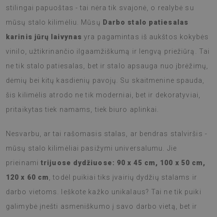
stilingai papuoštas - tai nėra tik svajonė, o realybė su
mūsų stalo kilimėliu. Mūsų
Darbo stalo patiesalas
karinis jūrų laivynas
yra pagamintas iš aukštos kokybės
vinilo, užtikrinančio ilgaamžiškumą ir lengvą priežiūrą. Tai
ne tik stalo patiesalas, bet ir stalo apsauga nuo įbrėžimų,
dėmių bei kitų kasdienių pavojų. Su skaitmenine spauda,
šis kilimėlis atrodo ne tik moderniai, bet ir dekoratyviai,
pritaikytas tiek namams, tiek biuro aplinkai.
Nesvarbu, ar tai rašomasis stalas, ar bendras stalviršis -
mūsų stalo kilimėliai pasižymi universalumu. Jie
prieinami
trijuose dydžiuose: 90 x 45 cm, 100 x 50 cm,
120 x 60 cm
, todėl puikiai tiks įvairių dydžių stalams ir
darbo vietoms. Ieškote kažko unikalaus? Tai ne tik puiki
galimybė įnešti asmeniškumo į savo darbo vietą, bet ir