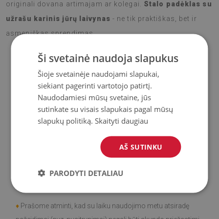
originali dovana artimajam ar kolegai.
Stalo padėklas su
užrašu karinis jūrų laivynas
- ne tik praktiškas, bet ir
asmeniškas sprendimas.
Ši svetainė naudoja slapukus
Šioje svetainėje naudojami slapukai,
♦
Medžiaga
: Vinilas padengtas PES tinkleliu.
siekiant pagerinti vartotojo patirtį.
Naudodamiesi mūsų svetaine, jūs
♦
Storis:
1,6
mm
sutinkate su visais slapukais pagal mūsų
slapukų politiką.
Skaityti daugiau
♦
Didelis atsparumas spalvos pasikeitimui ir
UV
spinduliams.
AŠ SUTINKU
♦
Kilimai
nėra neslidūs;
PARODYTI DETALIAU
♦
Gaminys
lengvai valomas
, atsparus dėmėms ir vandeniui.
♦
Prašome atminti, kad su laiku naudojimo metu atsiradę