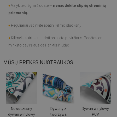
♦
Valykite drėgna šluoste —
nenaudokite stiprių cheminių
priemonių.
♦
Reguliariai vėdinkite apatinį kilimo sluoksnį.
♦
Kilimėlis skirtas naudoti ant kieto paviršiaus. Padėtas ant
minkšto paviršiaus gali lenktis ir judėti.
MŪSŲ PREKĖS NUOTRAUKOS
Nowoczesny
Dywany z
Dywan winylowy
dywan winylowy
tworzywa
PCV