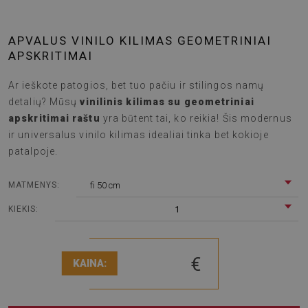
APVALUS VINILO KILIMAS GEOMETRINIAI
APSKRITIMAI
Ar ieškote patogios, bet tuo pačiu ir stilingos namų
detalių? Mūsų
vinilinis kilimas su geometriniai
apskritimai raštu
yra būtent tai, ko reikia! Šis modernus
ir universalus vinilo kilimas idealiai tinka bet kokioje
patalpoje.
fi 50 cm
MATMENYS:
1
KIEKIS:
€
KAINA: