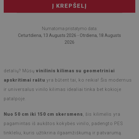
Į KREPŠELĮ
Numatoma pristatymo data:
Ceturtdiena, 13 Augusts 2026 - Otrdiena, 18 Augusts
2026
Ar ieškote patogios, bet tuo pačiu ir stilingos namų
detalių? Mūsų
vinilinis kilimas su geometriniai
apskritimai raštu
yra būtent tai, ko reikia! Šis modernus
ir universalus vinilo kilimas idealiai tinka bet kokioje
patalpoje.
Nuo 50 cm iki 150 cm skersmens
, šis kilimėlis yra
pagamintas iš aukštos kokybės vinilo, padengto PES
tinkleliu, kuris užtikrina ilgaamžiškumą ir patvarumą.