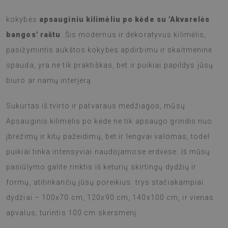
Apsauginkite savo grindis stilingai su mūsų aukštos
kokybės
apsauginiu kilimėliu po kėde su 'Akvarelės
bangos' raštu
. Šis modernus ir dekoratyvus kilimėlis,
pasižymintis aukštos kokybės apdirbimu ir skaitmenine
spauda, yra ne tik praktiškas, bet ir puikiai papildys jūsų
biuro ar namų interjerą.
Sukurtas iš tvirto ir patvaraus medžiagos, mūsų
Apsauginis kilimėlis po kėde ne tik apsaugo grindis nuo
įbrėžimų ir kitų pažeidimų, bet ir lengvai valomas, todėl
puikiai tinka intensyviai naudojamose erdvėse. Iš mūsų
pasiūlymo galite rinktis iš keturių skirtingų dydžių ir
formų, atitinkančių jūsų poreikius: trys stačiakampiai
dydžiai – 100x70 cm, 120x90 cm, 140x100 cm, ir vienas
apvalus, turintis 100 cm skersmenį.