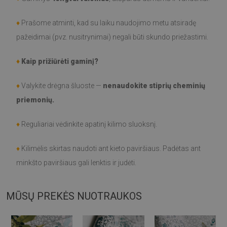
♦
Prašome atminti, kad su laiku naudojimo metu atsiradę
pažeidimai (pvz. nusitrynimai) negali būti skundo priežastimi.
♦
Kaip prižiūrėti gaminį?
♦
Valykite drėgna šluoste —
nenaudokite stiprių cheminių
priemonių.
♦
Reguliariai vėdinkite apatinį kilimo sluoksnį.
♦
Kilimėlis skirtas naudoti ant kieto paviršiaus. Padėtas ant
minkšto paviršiaus gali lenktis ir judėti.
MŪSŲ PREKĖS NUOTRAUKOS