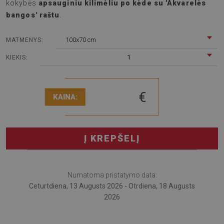
kokybės
apsauginiu kilimėliu po kėde su 'Akvarelės
bangos' raštu
.
100x70 cm
MATMENYS:
1
KIEKIS:
€
KAINA:
Į KREPŠELĮ
Numatoma pristatymo data:
Ceturtdiena, 13 Augusts 2026 - Otrdiena, 18 Augusts
2026