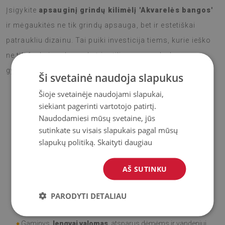
Įsigykite
apsauginį grindų kilimėlį 'Akvarelės bangos'
ir mėgaukitės ne tik grindų apsauga, bet ir estetiškai
patraukliu dizainu. Tai puiki investicija tiems, kurie ieško
ne tik funkcionalumo, bet ir stiliaus savo darbo ar
gyvenamojoje erdvėje.
Ši svetainė naudoja slapukus
Šioje svetainėje naudojami slapukai,
siekiant pagerinti vartotojo patirtį.
♦
Medžiaga
: Vinilas padengtas PES tinkleliu.
Naudodamiesi mūsų svetaine, jūs
sutinkate su visais slapukais pagal mūsų
♦
Storis:
1,6
mm
slapukų politiką.
Skaityti daugiau
♦
Didelis atsparumas spalvos pasikeitimui ir
UV
AŠ SUTINKU
spinduliams.
PARODYTI DETALIAU
♦
Kilimai
nėra neslidūs;
♦
Gaminys
lengvai valomas
, atsparus dėmėms ir vandeniui.