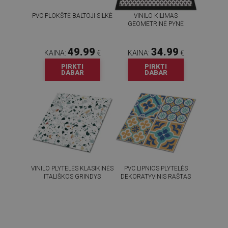
PVC PLOKŠTĖ BALTOJI SILKĖ
VINILO KILIMAS
GEOMETRINĖ PYNĖ
49.99
34.99
KAINA:
€
KAINA:
€
PIRKTI
PIRKTI
DABAR
DABAR
VINILO PLYTELĖS KLASIKINĖS
PVC LIPNIOS PLYTELĖS
ITALIŠKOS GRINDYS
DEKORATYVINIS RAŠTAS
54.99
54.99
KAINA:
€
KAINA:
€
PIRKTI
PIRKTI
DABAR
DABAR