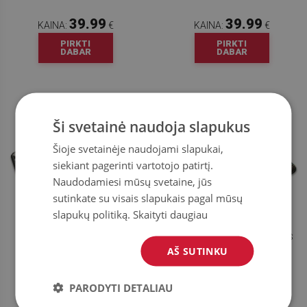
39.99
39.99
KAINA:
€
KAINA:
€
PIRKTI
PIRKTI
DABAR
DABAR
Ši svetainė naudoja slapukus
Šioje svetainėje naudojami slapukai,
siekiant pagerinti vartotojo patirtį.
Naudodamiesi mūsų svetaine, jūs
sutinkate su visais slapukais pagal mūsų
slapukų politiką.
Skaityti daugiau
KILIMAS GEOMETRINIS
KILIMAS GEOMETRINIS RAŠTAS
ŽVAIGŽDŽIŲ RAŠTAS
AŠ SUTINKU
39.99
39.99
PARODYTI DETALIAU
KAINA:
€
KAINA:
€
PIRKTI
PIRKTI