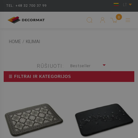
LT
TEL: +48 32 700 37 99
0
HOME
/
KILIMAI
RŪŠIUOTI:
Bestseller
☰ FILTRAI IR KATEGORIJOS