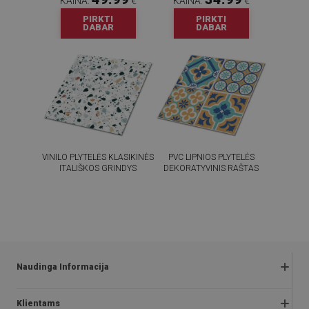
KAINA:
€
KAINA:
€
PIRKTI
PIRKTI
DABAR
DABAR
VINILO PLYTELĖS KLASIKINĖS
PVC LIPNIOS PLYTELĖS
ITALIŠKOS GRINDYS
DEKORATYVINIS RAŠTAS
54.99
54.99
KAINA:
€
KAINA:
€
PIRKTI
PIRKTI
DABAR
DABAR
Naudinga Informacija
Grąžinimai ir skundai
Klientams