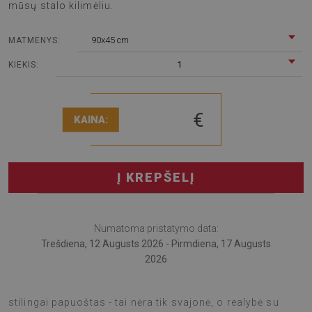
mūsų stalo kilimėliu.
90x45 cm
MATMENYS:
1
KIEKIS:
€
KAINA:
Į KREPŠELĮ
Numatoma pristatymo data:
Trešdiena, 12 Augusts 2026 - Pirmdiena, 17 Augusts
2026
Įsivaizduokite, kad Jūsų stalas ne tik apsaugotas, bet ir
stilingai papuoštas - tai nėra tik svajonė, o realybė su