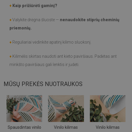
♦
Kaip prižiūrėti gaminį?
♦
Valykite drėgna šluoste —
nenaudokite stiprių cheminių
priemonių.
♦
Reguliariai vėdinkite apatinį kilimo sluoksnį.
♦
Kilimėlis skirtas naudoti ant kieto paviršiaus. Padėtas ant
minkšto paviršiaus gali lenktis ir judėti.
MŪSŲ PREKĖS NUOTRAUKOS
Spausdintas vinilo
Vinilo kilimas
Vinilo kilimas