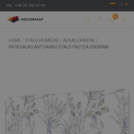
LT
TEL: +48 32 700 37 99
0
HOME
/
STALO KILIMĖLIAI
/
AUGALŲ RAŠTAI
/
PATIESALAS ANT DARBO STALO PROTEA SREBRNIK