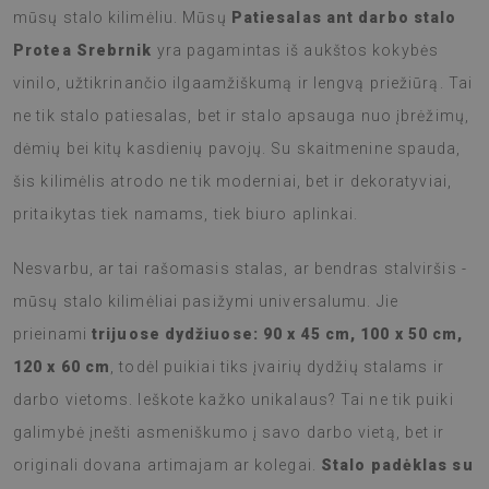
mūsų stalo kilimėliu. Mūsų
Patiesalas ant darbo stalo
Protea Srebrnik
yra pagamintas iš aukštos kokybės
vinilo, užtikrinančio ilgaamžiškumą ir lengvą priežiūrą. Tai
ne tik stalo patiesalas, bet ir stalo apsauga nuo įbrėžimų,
dėmių bei kitų kasdienių pavojų. Su skaitmenine spauda,
šis kilimėlis atrodo ne tik moderniai, bet ir dekoratyviai,
pritaikytas tiek namams, tiek biuro aplinkai.
Nesvarbu, ar tai rašomasis stalas, ar bendras stalviršis -
mūsų stalo kilimėliai pasižymi universalumu. Jie
prieinami
trijuose dydžiuose: 90 x 45 cm, 100 x 50 cm,
120 x 60 cm
, todėl puikiai tiks įvairių dydžių stalams ir
darbo vietoms. Ieškote kažko unikalaus? Tai ne tik puiki
galimybė įnešti asmeniškumo į savo darbo vietą, bet ir
originali dovana artimajam ar kolegai.
Stalo padėklas su