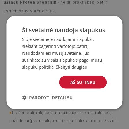
užrašu Protea Srebrnik
- ne tik praktiškas, bet ir
asmeniškas sprendimas.
Ši svetainė naudoja slapukus
♦
Medžiaga
: Vinilas padengtas PES tinkleliu.
Šioje svetainėje naudojami slapukai,
siekiant pagerinti vartotojo patirtį.
♦
Storis:
1,6
mm
Naudodamiesi mūsų svetaine, jūs
sutinkate su visais slapukais pagal mūsų
♦
Didelis atsparumas spalvos pasikeitimui ir
UV
slapukų politiką.
Skaityti daugiau
spinduliams.
AŠ SUTINKU
♦
Kilimai
nėra neslidūs;
PARODYTI DETALIAU
♦
Gaminys
lengvai valomas
, atsparus dėmėms ir vandeniui.
♦
Prašome atminti, kad su laiku naudojimo metu atsiradę
pažeidimai (pvz. nusitrynimai) negali būti skundo priežastimi.