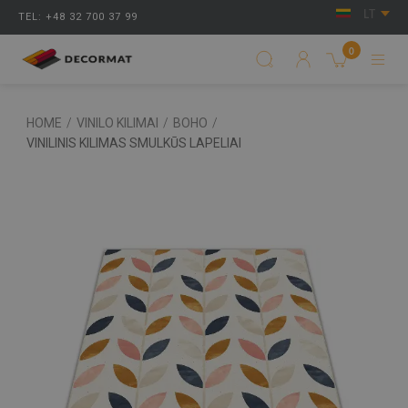
LT
TEL: +48 32 700 37 99
0
HOME
/
VINILO KILIMAI
/
BOHO
/
VINILINIS KILIMAS SMULKŪS LAPELIAI