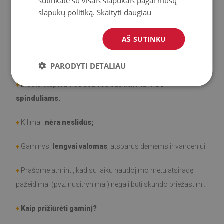
sutinkate su visais slapukais pagal mūsų
slapukų politiką.
Skaityti daugiau
♦
Medžiaga
: Vinilas padengtas PES tinkleliu.
AŠ SUTINKU
♦
Storis:
1,6 mm
PARODYTI DETALIAU
♦
Didelis atsparumas spalvos pasikeitimui ir
UV
spinduliams.
♦
Kilimai
nėra neslidūs;
♦
Gaminys
lengvai valomas
, atsparus dėmėms ir vandeniui.
♦
Prašome atminti, kad su laiku naudojimo metu atsiradę
pažeidimai (pvz. nusitrynimai) negali būti skundo priežastimi.
♦
Kaip prižiūrėti gaminį?