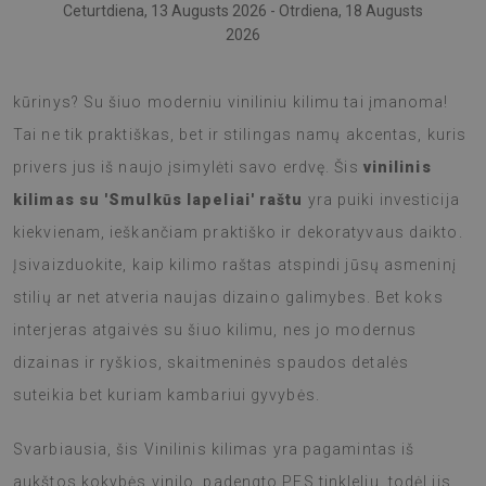
Ceturtdiena, 13 Augusts 2026 - Otrdiena, 18 Augusts
2026
Ar kada nors pagalvojote, kad grindys gali būti meno
kūrinys? Su šiuo moderniu viniliniu kilimu tai įmanoma!
Tai ne tik praktiškas, bet ir stilingas namų akcentas, kuris
privers jus iš naujo įsimylėti savo erdvę. Šis
vinilinis
kilimas su 'Smulkūs lapeliai' raštu
yra puiki investicija
kiekvienam, ieškančiam praktiško ir dekoratyvaus daikto.
Įsivaizduokite, kaip kilimo raštas atspindi jūsų asmeninį
stilių ar net atveria naujas dizaino galimybes. Bet koks
interjeras atgaivės su šiuo kilimu, nes jo modernus
dizainas ir ryškios, skaitmeninės spaudos detalės
suteikia bet kuriam kambariui gyvybės.
Svarbiausia, šis Vinilinis kilimas yra pagamintas iš
aukštos kokybės vinilo, padengto PES tinkleliu, todėl jis