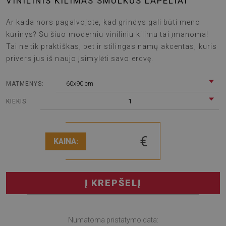
VINILINIS KILIMAS SMULKŪS LAPELIAI
Ar kada nors pagalvojote, kad grindys gali būti meno
kūrinys? Su šiuo moderniu viniliniu kilimu tai įmanoma!
Tai ne tik praktiškas, bet ir stilingas namų akcentas, kuris
privers jus iš naujo įsimylėti savo erdvę.
60x90 cm
MATMENYS:
1
KIEKIS:
€
KAINA:
Į KREPŠELĮ
Numatoma pristatymo data: