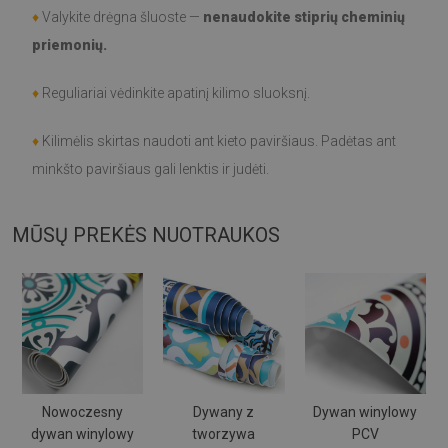
♦
Valykite drėgna šluoste —
nenaudokite stiprių cheminių
priemonių.
♦
Reguliariai vėdinkite apatinį kilimo sluoksnį.
♦
Kilimėlis skirtas naudoti ant kieto paviršiaus. Padėtas ant
minkšto paviršiaus gali lenktis ir judėti.
MŪSŲ PREKĖS NUOTRAUKOS
Nowoczesny
Dywany z
Dywan winylowy
dywan winylowy
tworzywa
PCV