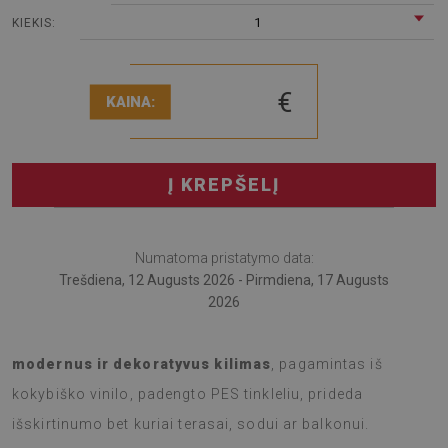
1
KIEKIS:
€
KAINA:
Į KREPŠELĮ
Numatoma pristatymo data:
Trešdiena, 12 Augusts 2026 - Pirmdiena, 17 Augusts
2026
Atraskite naują lauko erdvės grožį su terasos kilimu. Šis
modernus ir dekoratyvus kilimas
, pagamintas iš
kokybiško vinilo, padengto PES tinkleliu, prideda
išskirtinumo bet kuriai terasai, sodui ar balkonui.