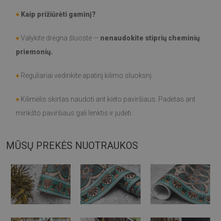
♦
Kaip prižiūrėti gaminį?
♦
Valykite drėgna šluoste —
nenaudokite stiprių cheminių
priemonių.
♦
Reguliariai vėdinkite apatinį kilimo sluoksnį.
♦
Kilimėlis skirtas naudoti ant kieto paviršiaus. Padėtas ant
minkšto paviršiaus gali lenktis ir judėti.
MŪSŲ PREKĖS NUOTRAUKOS