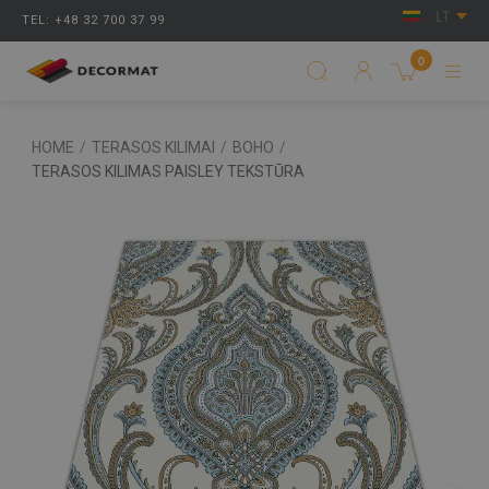
LT
TEL: +48 32 700 37 99
0
HOME
/
TERASOS KILIMAI
/
BOHO
/
TERASOS KILIMAS PAISLEY TEKSTŪRA