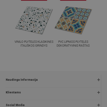
VINILO PLYTELĖS KLASIKINĖS
PVC LIPNIOS PLYTELĖS
ITALIŠKOS GRINDYS
DEKORATYVINIS RAŠTAS
54.99
54.99
KAINA:
€
KAINA:
€
PIRKTI
PIRKTI
DABAR
DABAR
Naudinga Informacija
Grąžinimai ir skundai
Klientams
Klausimai ir atsakymai
Apie mus
Akcijos taisyklės
Social Media