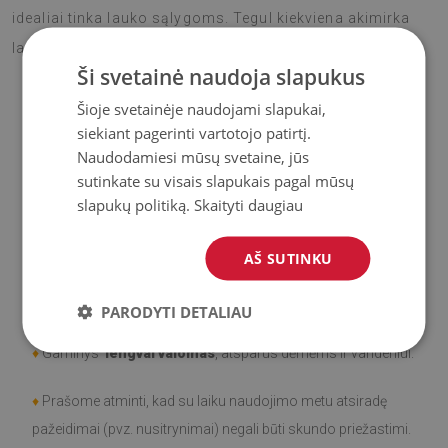
idealiai tinka lauko sąlygoms. Tegul kiekviena akimirka
lauke su šiuo kilimu tampa jaukesnė ir spalvingesnė!
Ši svetainė naudoja slapukus
Šioje svetainėje naudojami slapukai,
siekiant pagerinti vartotojo patirtį.
♦
Medžiaga
: Vinilas padengtas PES tinkleliu.
Naudodamiesi mūsų svetaine, jūs
sutinkate su visais slapukais pagal mūsų
♦
Storis:
1,6 mm
slapukų politiką.
Skaityti daugiau
♦
Didelis atsparumas spalvos pasikeitimui ir
UV
AŠ SUTINKU
spinduliams.
♦
Kilimai
nėra neslidūs;
PARODYTI DETALIAU
♦
Gaminys
lengvai valomas
, atsparus dėmėms ir vandeniui.
♦
Prašome atminti, kad su laiku naudojimo metu atsiradę
pažeidimai (pvz. nusitrynimai) negali būti skundo priežastimi.