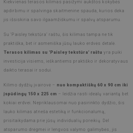
Kiekvienas terasos kilimas pasižymi aukštos kokybės
apdirbimu ir spalvinga skaitmenine spauda, kurios dėka
jis išsiskiria savo ilgaamžiškumu ir spalvų atsparumu.
Su 'Paisley tekstūra' raštu, šis kilimas tampa ne tik
praktiška, bet ir asmeniška jūsų lauko erdvės detalė.
Terasos kilimas su 'Paisley tekstūra' raštu
yra puiki
investicija visiems, ieškantiems praktiško ir dekoratyvaus
daikto terasai ir sodui.
Kilimo dydžių įvairovė –
nuo kompaktiškų 60 x 90 cm iki
įspūdingų 150 x 225 cm
– leidžia rasti idealų variantą bet
kokiai erdvei. Nepriklausomai nuo pasirinkto dydžio, šis
lauko kilimas atneša estetiką ir funkcionalumą,
prisitaikydama prie jūsų individualių poreikių. Dėl
atsparumo drėgmei ir lengvos valymo galimybės, jis