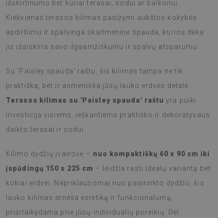
išskirtinumo bet kuriai terasai, sodui ar balkonui.
Kiekvienas terasos kilimas pasižymi aukštos kokybės
apdirbimu ir spalvinga skaitmenine spauda, kurios dėka
jis išsiskiria savo ilgaamžiškumu ir spalvų atsparumu.
Su 'Paisley spauda' raštu, šis kilimas tampa ne tik
praktiška, bet ir asmeniška jūsų lauko erdvės detalė.
Terasos kilimas su 'Paisley spauda' raštu
yra puiki
investicija visiems, ieškantiems praktiško ir dekoratyvaus
daikto terasai ir sodui.
Kilimo dydžių įvairovė –
nuo kompaktiškų 60 x 90 cm iki
įspūdingų 150 x 225 cm
– leidžia rasti idealų variantą bet
kokiai erdvei. Nepriklausomai nuo pasirinkto dydžio, šis
lauko kilimas atneša estetiką ir funkcionalumą,
prisitaikydama prie jūsų individualių poreikių. Dėl