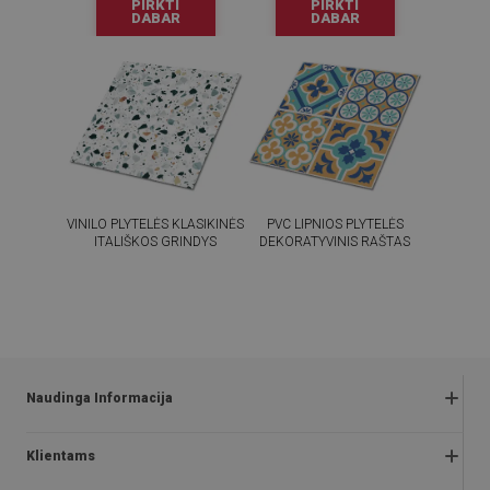
PIRKTI
PIRKTI
DABAR
DABAR
VINILO PLYTELĖS KLASIKINĖS
PVC LIPNIOS PLYTELĖS
ITALIŠKOS GRINDYS
DEKORATYVINIS RAŠTAS
54.99
54.99
KAINA:
€
KAINA:
€
PIRKTI
PIRKTI
DABAR
DABAR
Naudinga Informacija
Grąžinimai ir skundai
Klientams
Klausimai ir atsakymai