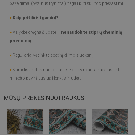
pažeidimai (pvz. nusitrynimai) negali būti skundo priežastimi.
♦
Kaip prižiūrėti gaminį?
♦
Valykite drėgna šluoste —
nenaudokite stiprių cheminių
priemonių.
♦
Reguliariai vėdinkite apatinį kilimo sluoksnį.
♦
Kilimėlis skirtas naudoti ant kieto paviršiaus. Padėtas ant
minkšto paviršiaus gali lenktis ir judėti.
MŪSŲ PREKĖS NUOTRAUKOS