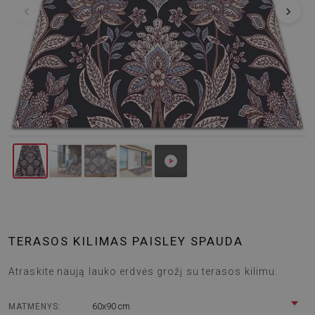
‹
›
TERASOS KILIMAS PAISLEY SPAUDA
Atraskite naują lauko erdvės grožį su terasos kilimu.
60x90 cm
MATMENYS: