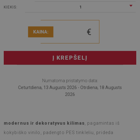
1
KIEKIS:
€
KAINA:
Į KREPŠELĮ
Numatoma pristatymo data:
Ceturtdiena, 13 Augusts 2026 - Otrdiena, 18 Augusts
2026
Atraskite naują lauko erdvės grožį su terasos kilimu. Šis
modernus ir dekoratyvus kilimas
, pagamintas iš
kokybiško vinilo, padengto PES tinkleliu, prideda