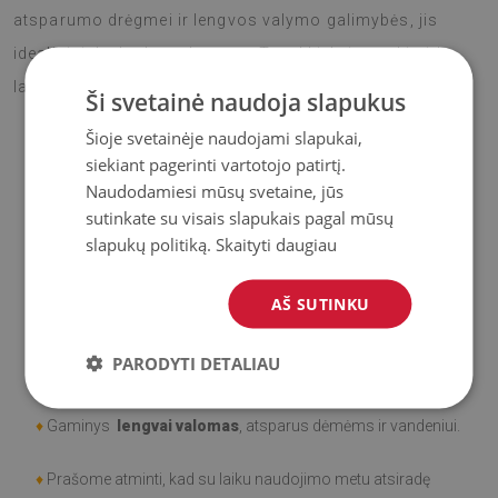
atsparumo drėgmei ir lengvos valymo galimybės, jis
idealiai tinka lauko sąlygoms. Tegul kiekviena akimirka
lauke su šiuo kilimu tampa jaukesnė ir spalvingesnė!
Ši svetainė naudoja slapukus
Šioje svetainėje naudojami slapukai,
siekiant pagerinti vartotojo patirtį.
♦
Medžiaga
: Vinilas padengtas PES tinkleliu.
Naudodamiesi mūsų svetaine, jūs
sutinkate su visais slapukais pagal mūsų
♦
Storis:
1,6 mm
slapukų politiką.
Skaityti daugiau
♦
Didelis atsparumas spalvos pasikeitimui ir
UV
AŠ SUTINKU
spinduliams.
PARODYTI DETALIAU
♦
Kilimai
nėra neslidūs;
♦
Gaminys
lengvai valomas
, atsparus dėmėms ir vandeniui.
♦
Prašome atminti, kad su laiku naudojimo metu atsiradę