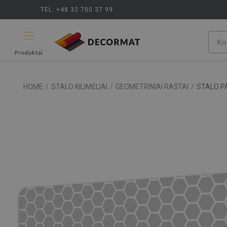
TEL: +48 32 700 37 99
Produktai
HOME
/
STALO KILIMĖLIAI
/
GEOMETRINIAI RAŠTAI
/
STALO P