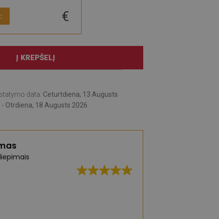
€
:
Į KREPŠELĮ
statymo data:
Ceturtdiena, 13 Augusts
 - Otrdiena, 18 Augusts 2026
imas
liepimais
Puiki kokybė, platu
pristatymas