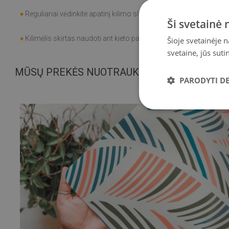
♦
Reguliariai vėdinkite apatinį kilimo sluoksnį.
Ši svetainė
♦
Kilimėlis skirtas naudoti ant kieto paviršiaus. Padėtas ant minkšto 
Šioje svetainėje 
svetaine, jūs sut
MŪSŲ PREKĖS NUOTRAUKOS
PARODYTI D