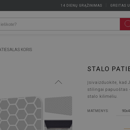
14 DIENŲ GRĄŽINIMAS
|
GREITAS 
ATIESALAS KORIS
STALO PATI
Įsivaizduokite, kad 
stilingai papuoštas 
stalo kilimėliu.
90x4
MATMENYS: