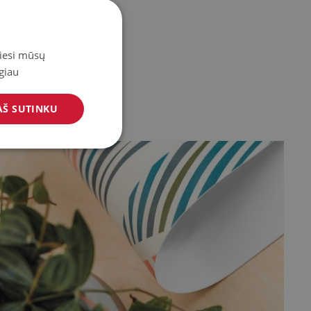
miesi mūsų
giau
AŠ SUTINKU