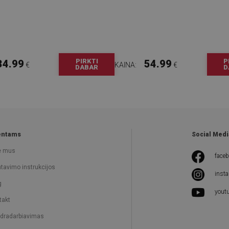
PIRKTI
P
34.99
54.99
€
KAINA:
€
DABAR
D
entams
Social Medi
e mus
face
tavimo instrukcijos
inst
g
yout
takt
dradarbiavimas