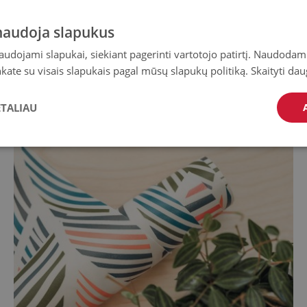
 naudoja slapukus
paviršiaus gali lenktis ir judėti.
naudojami slapukai, siekiant pagerinti vartotojo patirtį. Naudoda
inkate su visais slapukais pagal mūsų slapukų politiką.
Skaityti dau
ETALIAU