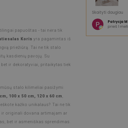
s – puikus produktas. Dėl didžiulio
Esu labai patenki
Skaityti daugiau
imo sunku išsirinkti. Produktas
raštas. Greitas 
vaitę ir, kaip ir reklamuojama, buvo
e K
Patrycja M
etų
prieš 1 met
as. Montavimas buvo paprastas,
(Išvertė Google,
ilingai papuoštas - tai nėra tik
juoti buvo nesunku, o efektas
atiesalas Koris
yra pagamintas iš
u labai patenkinta ir vis dar stebiuosi,
lipdukas gali atlikti tokį darbą.
gvą priežiūrą. Tai ne tik stalo
 savaitę ir net intensyviai gamindama
kitų kasdienių pavojų. Su
nės viryklės (per šventes)
kių problemų. Jas lengva nuvalyti
et ir dekoratyviai, pritaikytas tiek
, jei jos išsitepa ar išsilieja.
 mūsų stalo kilimėliai pasižymi
,
žr. originalą
)
 cm, 100 x 50 cm, 120 x 60 cm
,
 Ieškote kažko unikalaus? Tai ne tik
 ir originali dovana artimajam ar
škas, bet ir asmeniškas sprendimas.