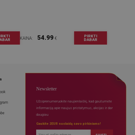
IRKTI
PIRKTI
54.99
KAINA:
€
ABAR
DABAR
a
Newsletter
book
Užsiprenumeruokite naujienlaiškį, kad gautumėte
agram
informaciją apie naujus pristatymus, akcijas ir dar
ube
daugiau
Gaukite 2EUR nuolaidą savo pirkiniams!