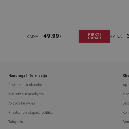
PIRKTI
49.99
KAINA:
€
KAINA:
DABAR
Naudinga Informacija
Kli
Grąžinimai ir skundai
Api
Klausimai ir atsakymai
Mon
Akcijos taisyklės
Blo
Privatumo ir slapukų politika
Kon
Taisyklės
Ben