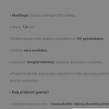
♦
Medžiaga
: Vinilas padengtas PES tinkleliu.
♦
Storis:
1,6
mm
♦
Didelis atsparumas spalvos pasikeitimui ir
UV spinduliams.
♦
Kilimai
nėra neslidūs;
♦
Gaminys
lengvai valomas
, atsparus dėmėms ir vandeniui.
♦
Prašome atminti, kad su laiku naudojimo metu atsiradę pažeidima
skundo priežastimi.
♦
Kaip prižiūrėti gaminį?
♦
Valykite drėgna šluoste —
nenaudokite stiprių cheminių prie