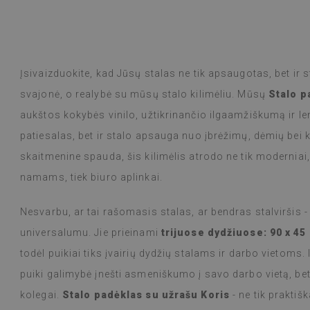
le,
žr. originalą
)
Vinilinės plytelė
Skaityti daugiau
dizaino pasirink
alunska
atkeliavo per sa
Beatrycz
 metų
prieš 1 m
gerai supakuot
Įsivaizduokite, kad Jūsų stalas ne tik apsaugotas, bet ir st
nulupti ir užkli
svajonė, o realybė su mūsų stalo kilimėliu. Mūsų
Stalo p
fantastiškas. Es
kad toks plonas 
aukštos kokybės vinilo, užtikrinančio ilgaamžiškumą ir len
Naudoju jas jau
patiesalas, bet ir stalo apsauga nuo įbrėžimų, dėmių bei 
maistą ant duji
nepastebėjau jo
skaitmenine spauda, šis kilimėlis atrodo ne tik moderniai, b
drėgnu skudurėliu
namams, tiek biuro aplinkai.
Rekomenduoju.
Nesvarbu, ar tai rašomasis stalas, ar bendras stalviršis -
(Išvertė Google
universalumu. Jie prieinami
trijuose dydžiuose: 90 x 45
todėl puikiai tiks įvairių dydžių stalams ir darbo vietoms.
puiki galimybė įnešti asmeniškumo į savo darbo vietą, bet
kolegai.
Stalo padėklas su užrašu Koris
- ne tik prakti