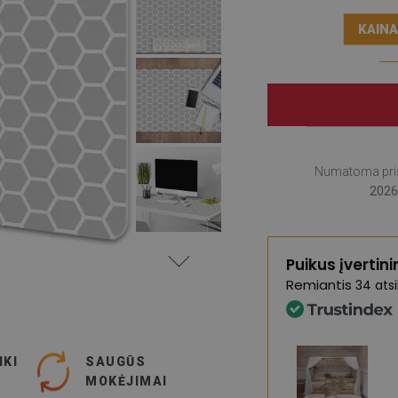
KAINA
Numatoma pri
2026
Puikus įvertin
Remiantis
34 atsi
IKI
SAUGŪS
MOKĖJIMAI