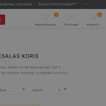
UŽSAKYMŲ VYKDYMAS
|
SAUGUS PRISTATYMAS
LT
0
0
Mėgstamiausios
Prisijungti
Krepšelis
ESALAS KORIS
Jūsų stalas ne tik apsaugotas, bet ir
- tai nėra tik svajonė, o realybė su mūsų
5 cm
1
KIEKIS: