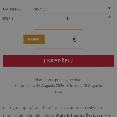
90x45 cm
MATMENYS:
1
KIEKIS:
€
KAINA:
Į KREPŠELĮ
Numatoma pristatymo data:
Ceturtdiena, 13 Augusts 2026 - Otrdiena, 18 Augusts
2026
Įsivaizduokite, kad Jūsų stalas ne tik apsaugotas, bet ir
stilingai papuoštas - tai nėra tik svajonė, o realybė su
mūsų stalo kilimėliu. Mūsų
Stalo kilimėlis Švyturys
yra