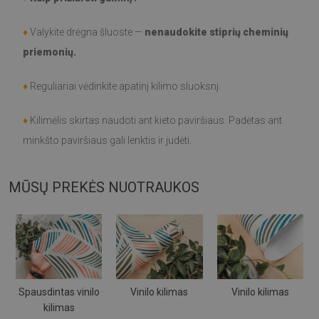
♦
Valykite drėgna šluoste —
nenaudokite stiprių cheminių
priemonių.
♦
Reguliariai vėdinkite apatinį kilimo sluoksnį.
♦
Kilimėlis skirtas naudoti ant kieto paviršiaus. Padėtas ant
minkšto paviršiaus gali lenktis ir judėti.
MŪSŲ PREKĖS NUOTRAUKOS
Spausdintas vinilo
Vinilo kilimas
Vinilo kilimas
kilimas