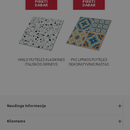
PIRKTI
PIRKTI
DABAR
DABAR
VINILO PLYTELĖS KLASIKINĖS
PVC LIPNIOS PLYTELĖS
ITALIŠKOS GRINDYS
DEKORATYVINIS RAŠTAS
54.99
54.99
KAINA:
€
KAINA:
€
PIRKTI
PIRKTI
DABAR
DABAR
Naudinga Informacija
Grąžinimai ir skundai
Klientams
Klausimai ir atsakymai