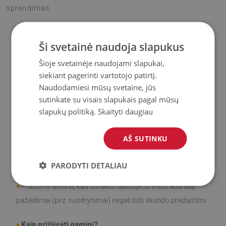
sprendimas.
Ši svetainė naudoja slapukus
♦
Medžiaga
: Vinilas padengtas PES tinkleliu.
Šioje svetainėje naudojami slapukai,
siekiant pagerinti vartotojo patirtį.
♦
Storis:
1,6
mm
Naudodamiesi mūsų svetaine, jūs
sutinkate su visais slapukais pagal mūsų
♦
Didelis atsparumas spalvos pasikeitimui ir
UV
slapukų politiką.
Skaityti daugiau
spinduliams.
AŠ SUTINKU
♦
Kilimai
nėra neslidūs;
♦
Gaminys
lengvai valomas
, atsparus dėmėms ir vandeniui.
PARODYTI DETALIAU
♦
Prašome atminti, kad su laiku naudojimo metu atsiradę
pažeidimai (pvz. nusitrynimai) negali būti skundo priežastimi.
♦
Kaip prižiūrėti gaminį?