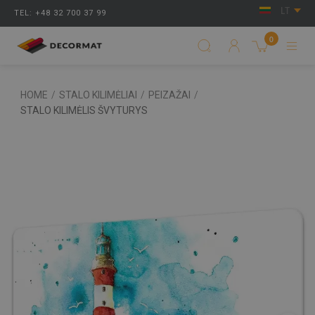
LT
TEL: +48 32 700 37 99
0
HOME
/
STALO KILIMĖLIAI
/
PEIZAŽAI
/
STALO KILIMĖLIS ŠVYTURYS