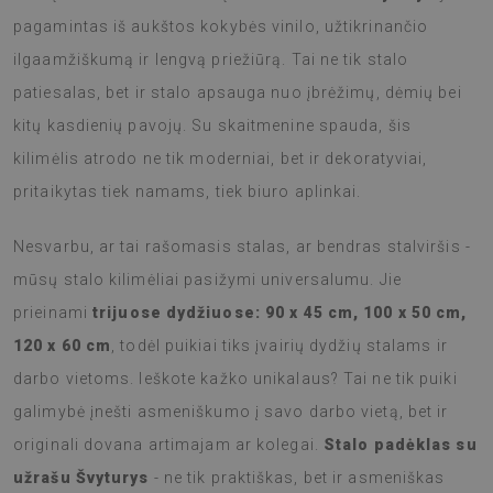
pagamintas iš aukštos kokybės vinilo, užtikrinančio
ilgaamžiškumą ir lengvą priežiūrą. Tai ne tik stalo
patiesalas, bet ir stalo apsauga nuo įbrėžimų, dėmių bei
kitų kasdienių pavojų. Su skaitmenine spauda, šis
kilimėlis atrodo ne tik moderniai, bet ir dekoratyviai,
pritaikytas tiek namams, tiek biuro aplinkai.
Nesvarbu, ar tai rašomasis stalas, ar bendras stalviršis -
mūsų stalo kilimėliai pasižymi universalumu. Jie
prieinami
trijuose dydžiuose: 90 x 45 cm, 100 x 50 cm,
120 x 60 cm
, todėl puikiai tiks įvairių dydžių stalams ir
darbo vietoms. Ieškote kažko unikalaus? Tai ne tik puiki
galimybė įnešti asmeniškumo į savo darbo vietą, bet ir
originali dovana artimajam ar kolegai.
Stalo padėklas su
užrašu Švyturys
- ne tik praktiškas, bet ir asmeniškas