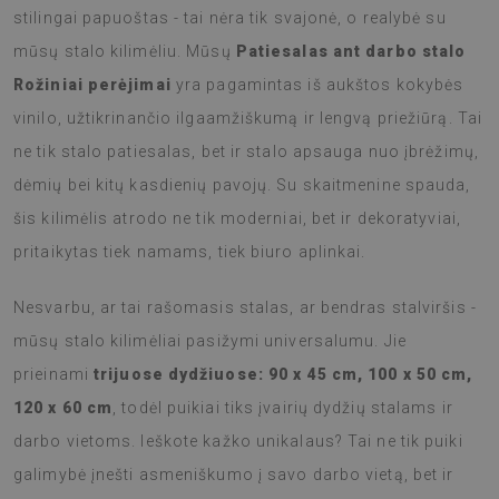
stilingai papuoštas - tai nėra tik svajonė, o realybė su
mūsų stalo kilimėliu. Mūsų
Patiesalas ant darbo stalo
Rožiniai perėjimai
yra pagamintas iš aukštos kokybės
vinilo, užtikrinančio ilgaamžiškumą ir lengvą priežiūrą. Tai
ne tik stalo patiesalas, bet ir stalo apsauga nuo įbrėžimų,
dėmių bei kitų kasdienių pavojų. Su skaitmenine spauda,
šis kilimėlis atrodo ne tik moderniai, bet ir dekoratyviai,
pritaikytas tiek namams, tiek biuro aplinkai.
Nesvarbu, ar tai rašomasis stalas, ar bendras stalviršis -
mūsų stalo kilimėliai pasižymi universalumu. Jie
prieinami
trijuose dydžiuose: 90 x 45 cm, 100 x 50 cm,
120 x 60 cm
, todėl puikiai tiks įvairių dydžių stalams ir
darbo vietoms. Ieškote kažko unikalaus? Tai ne tik puiki
galimybė įnešti asmeniškumo į savo darbo vietą, bet ir