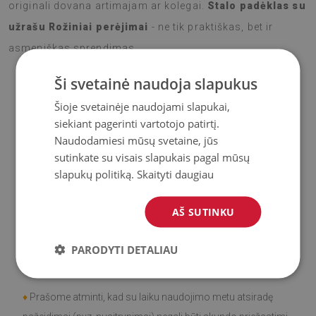
originali dovana artimajam ar kolegai.
Stalo padėklas su
užrašu Rožiniai perėjimai
- ne tik praktiškas, bet ir
asmeniškas sprendimas.
Ši svetainė naudoja slapukus
Šioje svetainėje naudojami slapukai,
♦
Medžiaga
: Vinilas padengtas PES tinkleliu.
siekiant pagerinti vartotojo patirtį.
Naudodamiesi mūsų svetaine, jūs
♦
Storis:
1,6
mm
sutinkate su visais slapukais pagal mūsų
slapukų politiką.
Skaityti daugiau
♦
Didelis atsparumas spalvos pasikeitimui ir
UV
spinduliams.
AŠ SUTINKU
♦
Kilimai
nėra neslidūs;
PARODYTI DETALIAU
♦
Gaminys
lengvai valomas
, atsparus dėmėms ir vandeniui.
♦
Prašome atminti, kad su laiku naudojimo metu atsiradę