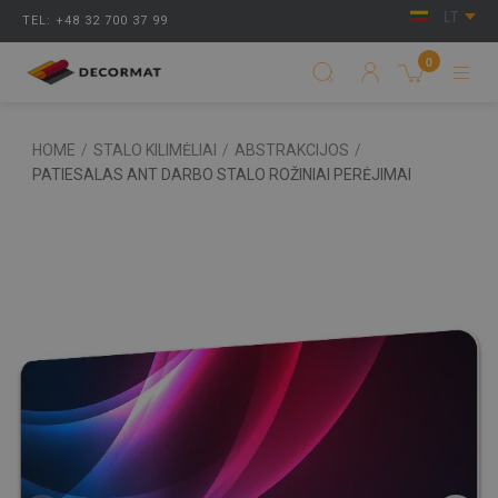
LT
TEL: +48 32 700 37 99
0
HOME
/
STALO KILIMĖLIAI
/
ABSTRAKCIJOS
/
PATIESALAS ANT DARBO STALO ROŽINIAI PERĖJIMAI