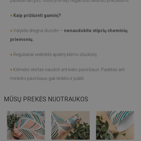
pažeidimai (pvz. nusitrynimai) negali būti skundo priežastimi.
♦
Kaip prižiūrėti gaminį?
♦
Valykite drėgna šluoste —
nenaudokite stiprių cheminių
priemonių.
♦
Reguliariai vėdinkite apatinį kilimo sluoksnį.
♦
Kilimėlis skirtas naudoti ant kieto paviršiaus. Padėtas ant
minkšto paviršiaus gali lenktis ir judėti.
MŪSŲ PREKĖS NUOTRAUKOS