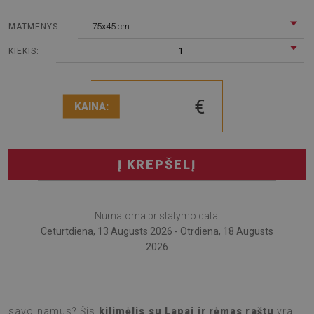
75x45 cm
MATMENYS:
1
KIEKIS:
€
KAINA:
Į KREPŠELĮ
Numatoma pristatymo data:
Ceturtdiena, 13 Augusts 2026 - Otrdiena, 18 Augusts
2026
Ieškote būdo, kaip įnešti naujų spalvų ir modernumo į
savo namus? Šis
kilimėlis su Lapai ir rėmas raštu
yra