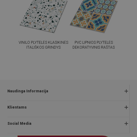
VINILO PLYTELĖS KLASIKINĖS
PVC LIPNIOS PLYTELĖS
ITALIŠKOS GRINDYS
DEKORATYVINIS RAŠTAS
54.99
54.99
KAINA:
€
KAINA:
€
PIRKTI
PIRKTI
DABAR
DABAR
Naudinga Informacija
Grąžinimai ir skundai
Klientams
Klausimai ir atsakymai
Apie mus
Akcijos taisyklės
Social Media
Montavimo instrukcijos
Privatumo ir slapukų politika