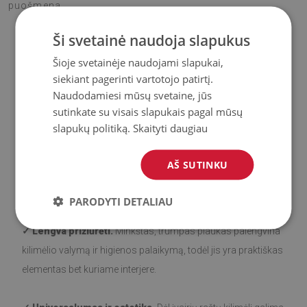
puošmena.
Ši svetainė naudoja slapukus
Šioje svetainėje naudojami slapukai,
Mūsų kilimėlio privalumai
siekiant pagerinti vartotojo patirtį.
Naudodamiesi mūsų svetaine, jūs
sutinkate su visais slapukais pagal mūsų
✓ Neslystantis pagrindas.
Mūsų kilimėliai su neslystančiu
slapukų politiką.
Skaityti daugiau
sluoksniu yra saugūs ir stabilūs ant įvairių paviršių, tokių kaip
mediena ar plytelės. Apatinė pusė padengta silikonu, kad būtų
AŠ SUTINKU
išvengta slydimo ir pagerintas naudojimo patogumas. Prieš
išklojant, įsitikinkite, kad paviršius yra lygus, švarus ir sausas.
PARODYTI DETALIAU
✓ Lengva prižiūrėti.
Minkštas, trumpas plaukas palengvina
kilimėlio valymą ir higienos palaikymą, todėl jis yra praktiškas
elementas bet kuriame interjere.