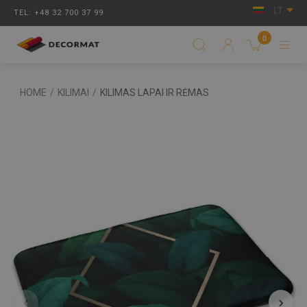
LT
TEL: +48 32 700 37 99
0
HOME
/
KILIMAI
/
KILIMAS LAPAI IR RĖMAS
‹
›