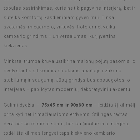
tobulas pasirinkimas, kuris ne tik pagyvins interjerą, bet ir
suteiks komfortą kasdieniniam gyvenimui. Tinka
svetainės, miegamojo, virtuvės, holo ar net vaikų
kambario grindims – universalumas, kurį įvertins
kiekvienas.
Minkšta, trumpa krūva užtikrina malonų pojūtį basomis, o
neslystantis silikoninis sluoksnis apačioje užtikrina
stabilumą ir saugumą. Jūsų grindys bus apsaugotos, o
interjeras – papildytas moderniu, dekoratyviniu akcentu.
Galimi dydžiai –
75x45 cm ir 90x60 cm
– leidžia šį kilimėlį
pritaikyti net ir mažiausioms erdvėms. Stilingas raštas
dera tiek su minimalistiniu, tiek su šiuolaikiniu interjeru,
todėl šis kilimas lengvai taps kiekvieno kambario