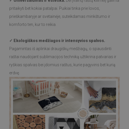
✓ Universalumas ir estetika.
Dėl įvairių raštų kilimėlį galima
pritaikyti bet kokiai patalpai. Puikiai tinka prie lovos,
prieškambaryje ar svetainėje, suteikdamas minkštumo ir
komforto ten, kur to reikia.
✓ Ekologiškos medžiagos ir intensyvios spalvos.
Pagamintas iš aplinkai draugiškų medžiagų, o spausdinti
raštai naudojant sublimacijos techniką užtikrina patvarias ir
ryškias spalvas bei įdomius raštus, kurie pagyvins bet kurią
erdvę.