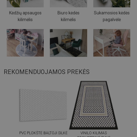
Kėdžių apsaugos
Biuro kėdės
Sukamosios kėdės
kilimėlis
kilimėlis
pagalvėlė
REKOMENDUOJAMOS PREKĖS
PVC PLOKŠTĖ BALTOJI SILKĖ
VINILO KILIMAS