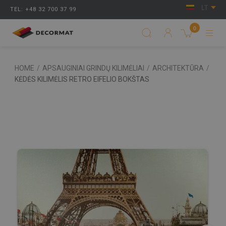
LT
TEL: +48 32 700 37 99
0
HOME
/
APSAUGINIAI GRINDŲ KILIMĖLIAI
/
ARCHITEKTŪRA
/
KĖDĖS KILIMĖLIS RETRO EIFELIO BOKŠTAS