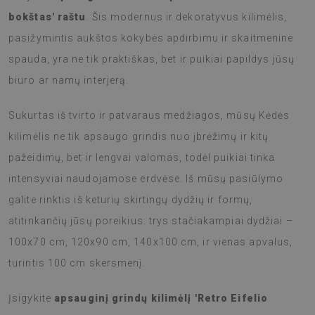
bokštas' raštu
. Šis modernus ir dekoratyvus kilimėlis,
pasižymintis aukštos kokybės apdirbimu ir skaitmenine
spauda, yra ne tik praktiškas, bet ir puikiai papildys jūsų
biuro ar namų interjerą.
Sukurtas iš tvirto ir patvaraus medžiagos, mūsų Kėdės
kilimėlis ne tik apsaugo grindis nuo įbrėžimų ir kitų
pažeidimų, bet ir lengvai valomas, todėl puikiai tinka
intensyviai naudojamose erdvėse. Iš mūsų pasiūlymo
galite rinktis iš keturių skirtingų dydžių ir formų,
atitinkančių jūsų poreikius: trys stačiakampiai dydžiai –
100x70 cm, 120x90 cm, 140x100 cm, ir vienas apvalus,
turintis 100 cm skersmenį.
Įsigykite
apsauginį grindų kilimėlį 'Retro Eifelio