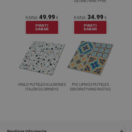
GEOMETRINĖ PYNĖ
49.99
34.99
KAINA:
€
KAINA:
€
PIRKTI
PIRKTI
DABAR
DABAR
VINILO PLYTELĖS KLASIKINĖS
PVC LIPNIOS PLYTELĖS
ITALIŠKOS GRINDYS
DEKORATYVINIS RAŠTAS
54.99
54.99
KAINA:
€
KAINA:
€
PIRKTI
PIRKTI
DABAR
DABAR
Naudinga Informacija