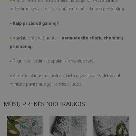
♦
Prašome atminti, kad su laiku naudojimo metu atsiradę
pažeidimai (pvz. nusitrynimai) negali būti skundo priežastimi.
♦
Kaip prižiūrėti gaminį?
♦
Valykite drėgna šluoste —
nenaudokite stiprių cheminių
priemonių.
♦
Reguliariai vėdinkite apatinį kilimo sluoksnį.
♦
Kilimėlis skirtas naudoti ant kieto paviršiaus. Padėtas ant
minkšto paviršiaus gali lenktis ir judėti.
MŪSŲ PREKĖS NUOTRAUKOS