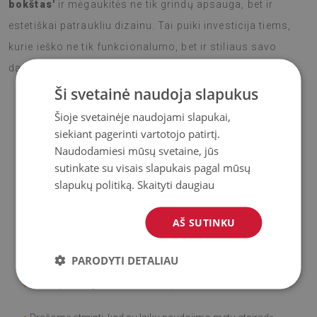
bokštas'
ir mėgaukitės ne tik grindų apsauga, bet ir
estetiškai patraukliu dizainu. Tai puiki investicija tiems,
kurie ieško ne tik funkcionalumo, bet ir stiliaus savo
darbo ar gyvenamojoje erdvėje.
Ši svetainė naudoja slapukus
Šioje svetainėje naudojami slapukai,
♦
Medžiaga
: Vinilas padengtas PES tinkleliu.
siekiant pagerinti vartotojo patirtį.
Naudodamiesi mūsų svetaine, jūs
♦
Storis:
1,6
mm
sutinkate su visais slapukais pagal mūsų
slapukų politiką.
Skaityti daugiau
♦
Didelis atsparumas spalvos pasikeitimui ir
UV
spinduliams.
AŠ SUTINKU
♦
Kilimai
nėra neslidūs;
PARODYTI DETALIAU
♦
Gaminys
lengvai valomas
, atsparus dėmėms ir vandeniui.