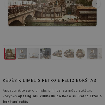
‹
›
KĖDĖS KILIMĖLIS RETRO EIFELIO BOKŠTAS
Apsauginkite savo grindis stilingai su mūsų aukštos
kokybės
apsauginiu kilimėliu po kėde su 'Retro Eifelio
bokštas' raštu
.