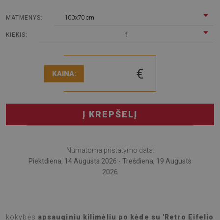
100x70 cm
MATMENYS:
1
KIEKIS:
€
KAINA:
Į KREPŠELĮ
Numatoma pristatymo data:
Piektdiena, 14 Augusts 2026 - Trešdiena, 19 Augusts
2026
Apsauginkite savo grindis stilingai su mūsų aukštos
kokybės
apsauginiu kilimėliu po kėde su 'Retro Eifelio