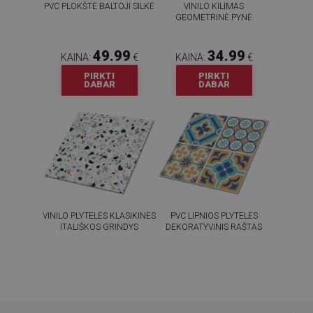
PVC PLOKŠTĖ BALTOJI SILKĖ
VINILO KILIMAS
GEOMETRINĖ PYNĖ
49.99
34.99
KAINA:
€
KAINA:
€
PIRKTI
PIRKTI
DABAR
DABAR
VINILO PLYTELĖS KLASIKINĖS
PVC LIPNIOS PLYTELĖS
ITALIŠKOS GRINDYS
DEKORATYVINIS RAŠTAS
54.99
54.99
KAINA:
€
KAINA:
€
PIRKTI
PIRKTI
DABAR
DABAR