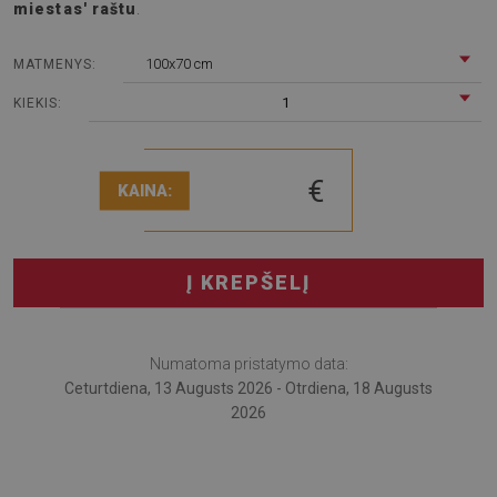
miestas' raštu
.
100x70 cm
MATMENYS:
1
KIEKIS:
€
KAINA:
Į KREPŠELĮ
Numatoma pristatymo data:
Ceturtdiena, 13 Augusts 2026 - Otrdiena, 18 Augusts
2026
Apsauginkite savo grindis stilingai su mūsų aukštos