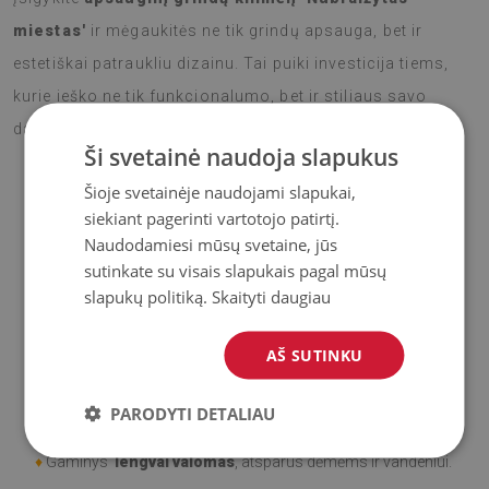
miestas'
ir mėgaukitės ne tik grindų apsauga, bet ir
estetiškai patraukliu dizainu. Tai puiki investicija tiems,
kurie ieško ne tik funkcionalumo, bet ir stiliaus savo
darbo ar gyvenamojoje erdvėje.
Ši svetainė naudoja slapukus
Šioje svetainėje naudojami slapukai,
siekiant pagerinti vartotojo patirtį.
♦
Medžiaga
: Vinilas padengtas PES tinkleliu.
Naudodamiesi mūsų svetaine, jūs
sutinkate su visais slapukais pagal mūsų
♦
Storis:
1,6
mm
slapukų politiką.
Skaityti daugiau
♦
Didelis atsparumas spalvos pasikeitimui ir
UV
AŠ SUTINKU
spinduliams.
♦
Kilimai
nėra neslidūs;
PARODYTI DETALIAU
♦
Gaminys
lengvai valomas
, atsparus dėmėms ir vandeniui.