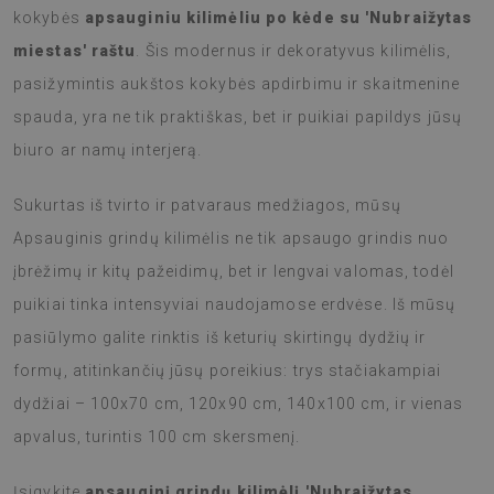
kokybės
apsauginiu kilimėliu po kėde su 'Nubraižytas
miestas' raštu
. Šis modernus ir dekoratyvus kilimėlis,
pasižymintis aukštos kokybės apdirbimu ir skaitmenine
spauda, yra ne tik praktiškas, bet ir puikiai papildys jūsų
biuro ar namų interjerą.
Sukurtas iš tvirto ir patvaraus medžiagos, mūsų
Apsauginis grindų kilimėlis ne tik apsaugo grindis nuo
įbrėžimų ir kitų pažeidimų, bet ir lengvai valomas, todėl
puikiai tinka intensyviai naudojamose erdvėse. Iš mūsų
pasiūlymo galite rinktis iš keturių skirtingų dydžių ir
formų, atitinkančių jūsų poreikius: trys stačiakampiai
dydžiai – 100x70 cm, 120x90 cm, 140x100 cm, ir vienas
apvalus, turintis 100 cm skersmenį.
Įsigykite
apsauginį grindų kilimėlį 'Nubraižytas