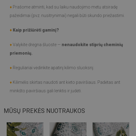
♦
Prašome atminti, kad su laiku naudojimo metu atsiradę
pažeidimai (pvz. nusitrynimai) negali būti skundo priežastimi.
♦
Kaip prižiūrėti gaminį?
♦
Valykite drėgna šluoste —
nenaudokite stiprių cheminių
priemonių.
♦
Reguliariai vėdinkite apatinį kilimo sluoksnį.
♦
Kilimėlis skirtas naudoti ant kieto paviršiaus. Padėtas ant
minkšto paviršiaus gali lenktis ir judėti.
MŪSŲ PREKĖS NUOTRAUKOS